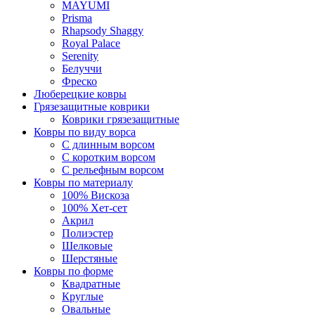
MAYUMI
Prisma
Rhapsody Shaggy
Royal Palace
Serenity
Белуччи
Фреско
Люберецкие ковры
Грязезащитные коврики
Коврики грязезащитные
Ковры по виду ворса
С длинным ворсом
С коротким ворсом
С рельефным ворсом
Ковры по материалу
100% Вискоза
100% Хет-сет
Акрил
Полиэстер
Шелковые
Шерстяные
Ковры по форме
Квадратные
Круглые
Овальные