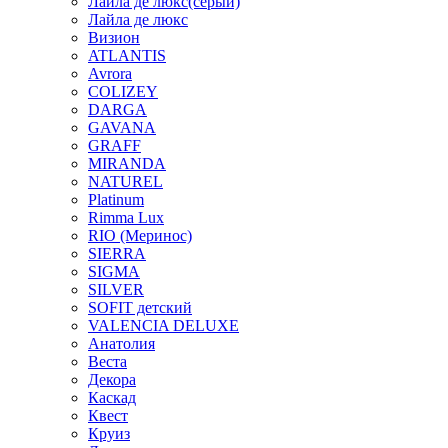
Лайла де люкс(серый)
Лайла де люкс
Визион
ATLANTIS
Avrora
COLIZEY
DARGA
GAVANA
GRAFF
MIRANDA
NATUREL
Platinum
Rimma Lux
RIO (Меринос)
SIERRA
SIGMA
SILVER
SOFIT детский
VALENCIA DELUXE
Анатолия
Веста
Декора
Каскад
Квест
Круиз