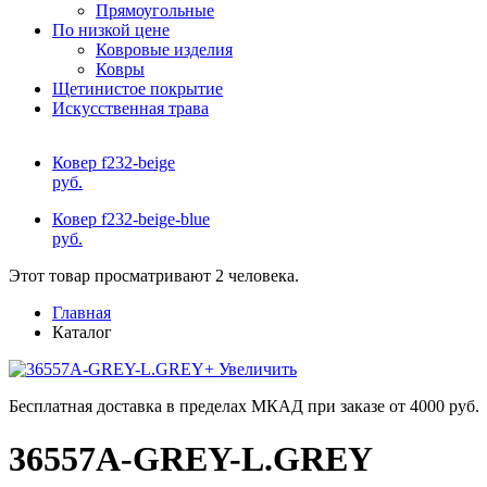
Прямоугольные
По низкой цене
Ковровые изделия
Ковры
Щетинистое покрытие
Искусственная трава
Ковер f232-beige
руб.
Ковер f232-beige-blue
руб.
Этот товар просматривают 2 человека.
Главная
Каталог
+ Увеличить
Бесплатная доставка в пределах МКАД при заказе от 4000 руб.
36557A-GREY-L.GREY