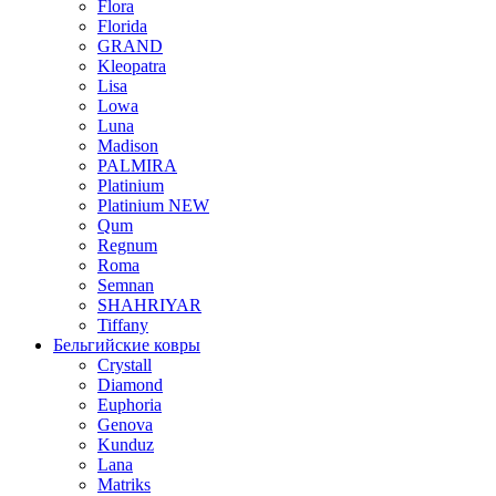
Flora
Florida
GRAND
Kleopatra
Lisa
Lowa
Luna
Madison
PALMIRA
Platinium
Platinium NEW
Qum
Regnum
Roma
Semnan
SHAHRIYAR
Tiffany
Бельгийские ковры
Crystall
Diamond
Euphoria
Genova
Kunduz
Lana
Matriks