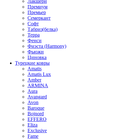
Лакшери
Премиум
Премьер
Семеркант
Софт
Табриз(белка)
Терра
Фенси
Фиэста (Harmony)
Фьюжн
Циновка
Турецкие ковры
Amatis
Amatis Lux
Amber
ARMINA
Aura
Avangard
Avon
Baroque
Bojnord
EFFERO
Eliza
Exclusive
Fame