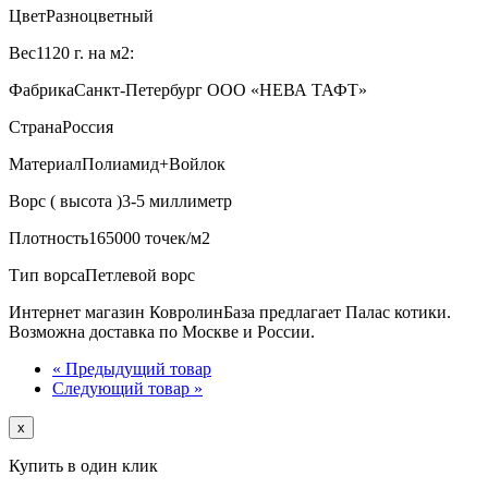
Цвет
Разноцветный
Вес
1120 г. на м2:
Фабрика
Санкт-Петербург ООО «НЕВА ТАФТ»
Страна
Россия
Материал
Полиамид+Войлок
Ворс ( высота )
3-5 миллиметр
Плотность
165000 точек/м2
Тип ворса
Петлевой ворс
Интернет магазин КовролинБаза предлагает Палас котики.
Возможна доставка по Москве и России.
« Предыдущий товар
Следующий товар »
x
Купить в один клик