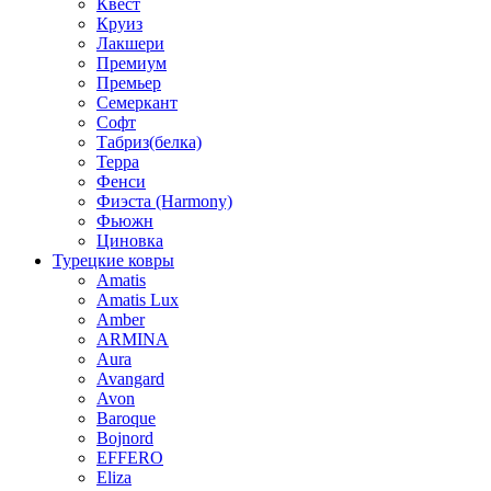
Квест
Круиз
Лакшери
Премиум
Премьер
Семеркант
Софт
Табриз(белка)
Терра
Фенси
Фиэста (Harmony)
Фьюжн
Циновка
Турецкие ковры
Amatis
Amatis Lux
Amber
ARMINA
Aura
Avangard
Avon
Baroque
Bojnord
EFFERO
Eliza