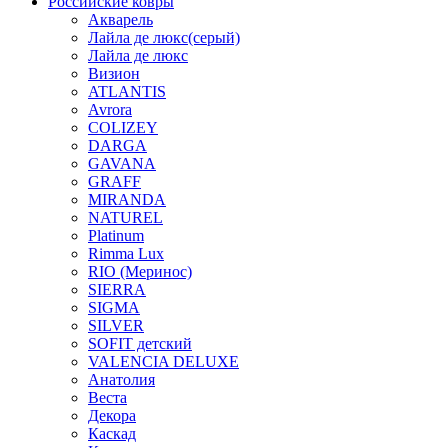
Российские ковры
Акварель
Лайла де люкс(серый)
Лайла де люкс
Визион
ATLANTIS
Avrora
COLIZEY
DARGA
GAVANA
GRAFF
MIRANDA
NATUREL
Platinum
Rimma Lux
RIO (Меринос)
SIERRA
SIGMA
SILVER
SOFIT детский
VALENCIA DELUXE
Анатолия
Веста
Декора
Каскад