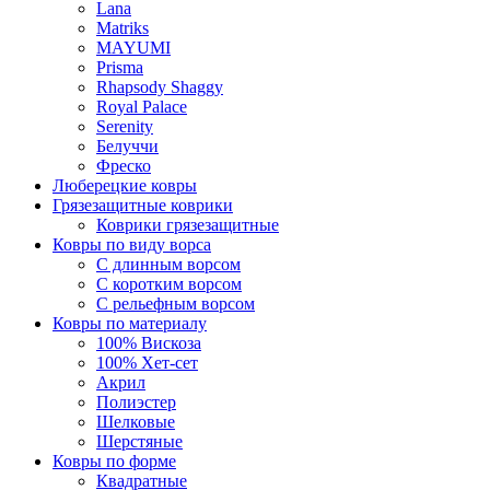
Lana
Matriks
MAYUMI
Prisma
Rhapsody Shaggy
Royal Palace
Serenity
Белуччи
Фреско
Люберецкие ковры
Грязезащитные коврики
Коврики грязезащитные
Ковры по виду ворса
С длинным ворсом
С коротким ворсом
С рельефным ворсом
Ковры по материалу
100% Вискоза
100% Хет-сет
Акрил
Полиэстер
Шелковые
Шерстяные
Ковры по форме
Квадратные