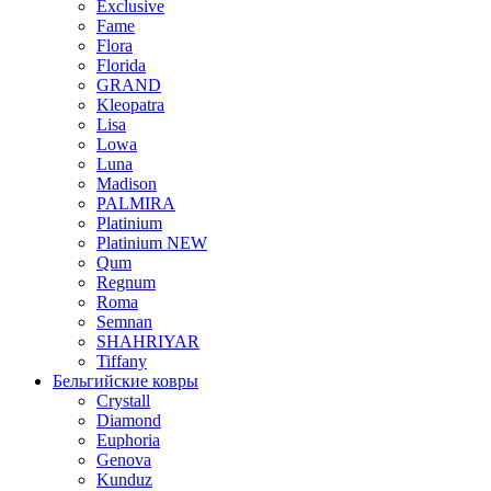
Exclusive
Fame
Flora
Florida
GRAND
Kleopatra
Lisa
Lowa
Luna
Madison
PALMIRA
Platinium
Platinium NEW
Qum
Regnum
Roma
Semnan
SHAHRIYAR
Tiffany
Бельгийские ковры
Crystall
Diamond
Euphoria
Genova
Kunduz