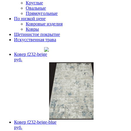
Круглые
Овальные
Прямоугольные
По низкой цене
Ковровые изделия
Ковры
Щетинистое покрытие
Искусственная трава
Ковер f232-beige
руб.
Ковер f232-beige-blue
руб.