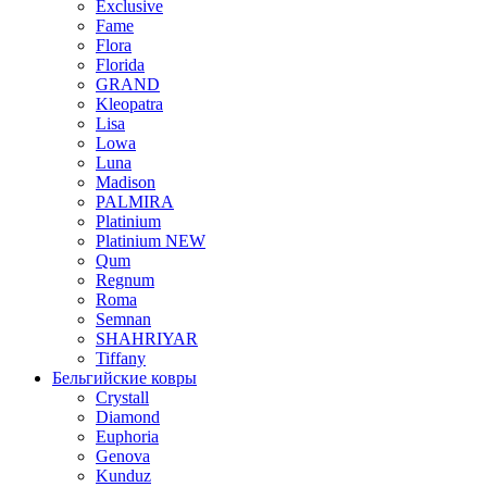
Exclusive
Fame
Flora
Florida
GRAND
Kleopatra
Lisa
Lowa
Luna
Madison
PALMIRA
Platinium
Platinium NEW
Qum
Regnum
Roma
Semnan
SHAHRIYAR
Tiffany
Бельгийские ковры
Crystall
Diamond
Euphoria
Genova
Kunduz