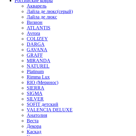
Российские ковры
Акварель
Лайла де люкс(серый)
Лайла де люкс
Визион
ATLANTIS
Avrora
COLIZEY
DARGA
GAVANA
GRAFF
MIRANDA
NATUREL
Platinum
Rimma Lux
RIO (Меринос)
SIERRA
SIGMA
SILVER
SOFIT детский
VALENCIA DELUXE
Анатолия
Веста
Декора
Каскад