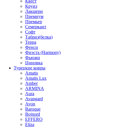
Квест
Круиз
Лакшери
Премиум
Премьер
Семеркант
Софт
Табриз(белка)
Терра
Фенси
Фиэста (Harmony)
Фьюжн
Циновка
Турецкие ковры
Amatis
Amatis Lux
Amber
ARMINA
Aura
Avangard
Avon
Baroque
Bojnord
EFFERO
Eliza