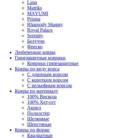
Lana
Matriks
MAYUMI
Prisma
Rhapsody Shaggy
Royal Palace
Serenity
Белуччи
Фреско
Люберецкие ковры
Грязезащитные коврики
Коврики грязезащитные
Ковры по виду ворса
С длинным ворсом
С коротким ворсом
С рельефным ворсом
Ковры по материалу
100% Вискоза
100% Хет-сет
Акрил
Полиэстер
Шелковые
Шерстяные
Ковры по форме
Квадратные