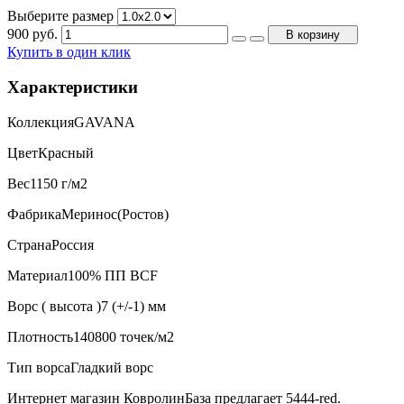
Выберите размер
900
руб.
В корзину
Купить в один клик
Характеристики
Коллекция
GAVANA
Цвет
Красный
Вес
1150 г/м2
Фабрика
Меринос(Ростов)
Страна
Россия
Материал
100% ПП BCF
Ворс ( высота )
7 (+/-1) мм
Плотность
140800 точек/м2
Тип ворса
Гладкий ворс
Интернет магазин КовролинБаза предлагает 5444-red.