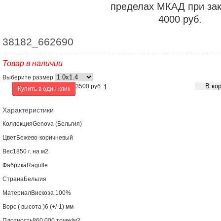
пределах МКАД при зак
4000 руб.
38182_662690
Товар в наличии
Выберите размер
В ко
3500
руб.
Купить в один клик
Характеристики
Коллекция
Genova (Бельгия)
Цвет
Бежево-коричневый
Вес
1850 г. на м2
Фабрика
Ragolle
Страна
Бельгия
Материал
Вискоза 100%
Ворс ( высота )
6 (+/-1) мм
Плотность
860 000 точек/м2