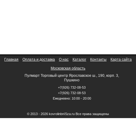
Главная
Оплата и доставка
О нас
Каталог
Контакты
Карта сайта
Московская область
Пулмарт Торговый центр Ярославское ш., 190, корп. 3,
Пушкино
+7(926) 732-08-53
+7(926) 732-08-53
Ежедневно: 10:00 - 20:00
© 2013 - 2026 kovrolinbпїЅza.ru Все права защищены