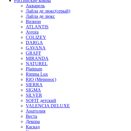
Российские ковры
Акварель
Лайла де люкс(серый)
Лайла де люкс
Визион
ATLANTIS
Avrora
COLIZEY
DARGA
GAVANA
GRAFF
MIRANDA
NATUREL
Platinum
Rimma Lux
RIO (Меринос)
SIERRA
SIGMA
SILVER
SOFIT детский
VALENCIA DELUXE
Анатолия
Веста
Декора
Каскад