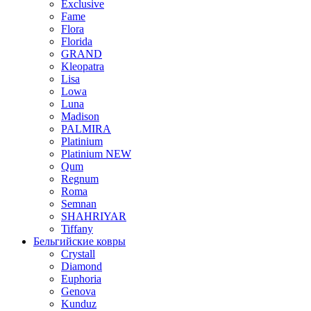
Exclusive
Fame
Flora
Florida
GRAND
Kleopatra
Lisa
Lowa
Luna
Madison
PALMIRA
Platinium
Platinium NEW
Qum
Regnum
Roma
Semnan
SHAHRIYAR
Tiffany
Бельгийские ковры
Crystall
Diamond
Euphoria
Genova
Kunduz