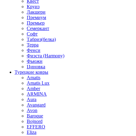
Квест
Круиз
Лакшери
Премиум
Премьер
Семеркант
Софт
Табриз(белка)
Терра
Фенси
Фиэста (Harmony)
Фьюжн
Циновка
Турецкие ковры
Amatis
Amatis Lux
Amber
ARMINA
Aura
Avangard
Avon
Baroque
Bojnord
EFFERO
Eliza