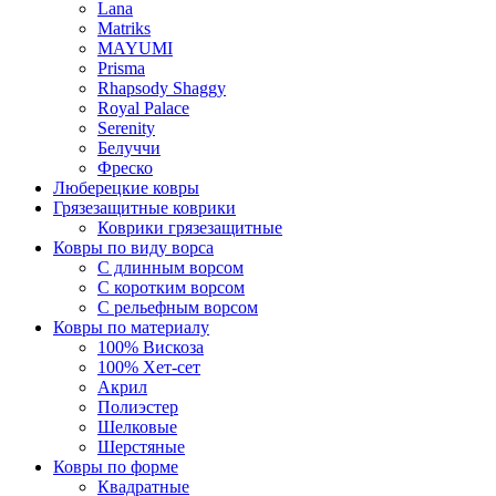
Lana
Matriks
MAYUMI
Prisma
Rhapsody Shaggy
Royal Palace
Serenity
Белуччи
Фреско
Люберецкие ковры
Грязезащитные коврики
Коврики грязезащитные
Ковры по виду ворса
С длинным ворсом
С коротким ворсом
С рельефным ворсом
Ковры по материалу
100% Вискоза
100% Хет-сет
Акрил
Полиэстер
Шелковые
Шерстяные
Ковры по форме
Квадратные