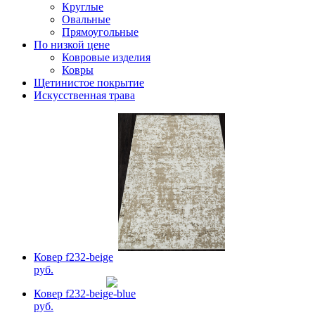
Круглые
Овальные
Прямоугольные
По низкой цене
Ковровые изделия
Ковры
Щетинистое покрытие
Искусственная трава
Ковер f232-beige
руб.
Ковер f232-beige-blue
руб.