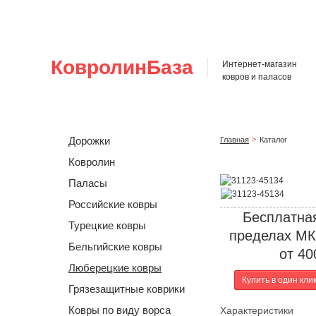
Главная
О нас
Каталог
Оплата и доставка
О
КовролинБаза
Интернет-магазин
ковров и паласов
Дорожки
Главная
Каталог
Ковролин
Паласы
Российские ковры
Бесплатная
Турецкие ковры
пределах МК
Бельгийские ковры
от 40
Люберецкие ковры
Купить в один кли
Грязезащитные коврики
Ковры по виду ворса
Характеристики