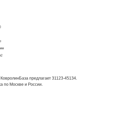
)
e
 мм
м2
 КовролинБаза предлагает 31123-45134.
а по Москве и России.