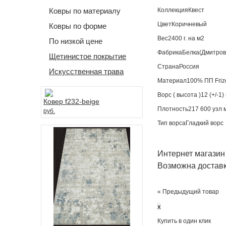
Ковры по материалу
Коллекция
Квест
Цвет
Коричневый
Ковры по форме
Вес
2400 г. на м2
По низкой цене
Фабрика
Белка(Дмитров
Щетинистое покрытие
Страна
Россия
Искусственная трава
Материал
100% ПП Friz
Ворс ( высота )
12 (+/-1)
Ковер f232-beige
Плотность
217 600 узл 
руб.
Тип ворса
Гладкий ворс
Интернет магазин
Возможна доставк
« Предыдущий товар
x
Купить в один клик