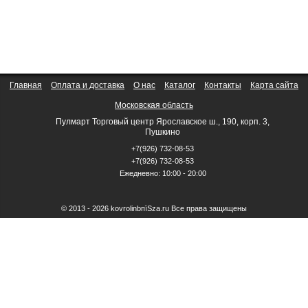
Главная
Оплата и доставка
О нас
Каталог
Контакты
Карта сайта
Московская область
Пулмарт Торговый центр Ярославское ш., 190, корп. 3,
Пушкино
+7(926) 732-08-53
+7(926) 732-08-53
Ежедневно: 10:00 - 20:00
© 2013 - 2026 kovrolinbпїЅza.ru Все права защищены