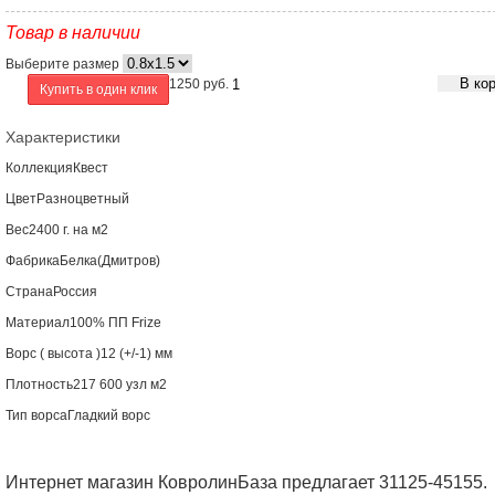
Товар в наличии
Выберите размер
В ко
1250
руб.
Купить в один клик
Характеристики
Коллекция
Квест
Цвет
Разноцветный
Вес
2400 г. на м2
Фабрика
Белка(Дмитров)
Страна
Россия
Материал
100% ПП Frize
Ворс ( высота )
12 (+/-1) мм
Плотность
217 600 узл м2
Тип ворса
Гладкий ворс
Интернет магазин КовролинБаза предлагает 31125-45155.