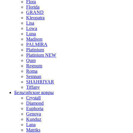
Flora
Florida
GRAND
Kleopatra
Lisa
Lowa
Luna
Madison
PALMIRA
Platinium
Platinium NEW
Qum
Regnum
Roma
Semnan
SHAHRIYAR
Tiffany
Бельгийские ковры
Crystall
Diamond
Euphoria
Genova
Kunduz
Lana
Matriks