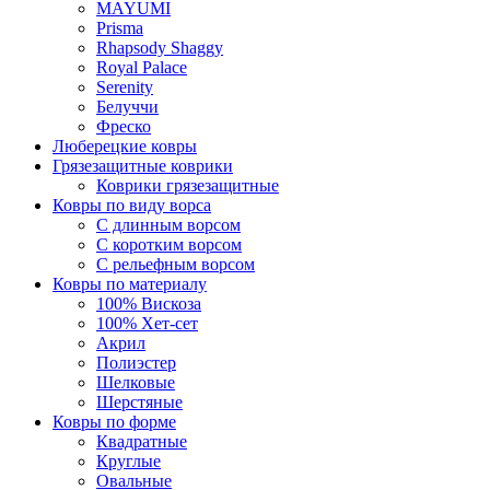
MAYUMI
Prisma
Rhapsody Shaggy
Royal Palace
Serenity
Белуччи
Фреско
Люберецкие ковры
Грязезащитные коврики
Коврики грязезащитные
Ковры по виду ворса
С длинным ворсом
С коротким ворсом
С рельефным ворсом
Ковры по материалу
100% Вискоза
100% Хет-сет
Акрил
Полиэстер
Шелковые
Шерстяные
Ковры по форме
Квадратные
Круглые
Овальные