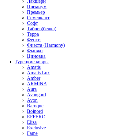
Лакшери
Премиум
Премьер
Семеркант
Софт
Табриз(белка)
Терра
Фенси
Фиэста (Harmony)
Фьюжн
Циновка
Турецкие ковры
Amatis
Amatis Lux
Amber
ARMINA
Aura
Avangard
Avon
Baroque
Bojnord
EFFERO
Eliza
Exclusive
Fame