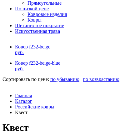
Прямоугольные
По низкой цене
Ковровые изделия
Ковры
Щетинистое покрытие
Искусственная трава
Ковер f232-beige
руб.
Ковер f232-beige-blue
руб.
Сортировать по цене:
по убыванию
|
по возврастанию
Главная
Каталог
Российские ковры
Квест
Квест