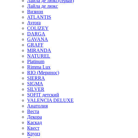
Лайла де люкс(серый)
Лайла де люкс
Визион
ATLANTIS
Avrora
COLIZEY
DARGA
GAVANA
GRAFF
MIRANDA
NATUREL
Platinum
Rimma Lux
RIO (Меринос)
SIERRA
SIGMA
SILVER
SOFIT детский
VALENCIA DELUXE
Анатолия
Веста
Декора
Каскад
Квест
Круиз