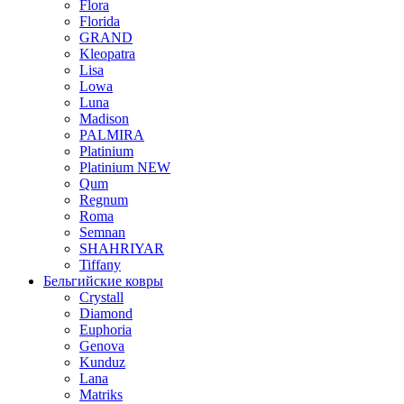
Flora
Florida
GRAND
Kleopatra
Lisa
Lowa
Luna
Madison
PALMIRA
Platinium
Platinium NEW
Qum
Regnum
Roma
Semnan
SHAHRIYAR
Tiffany
Бельгийские ковры
Crystall
Diamond
Euphoria
Genova
Kunduz
Lana
Matriks