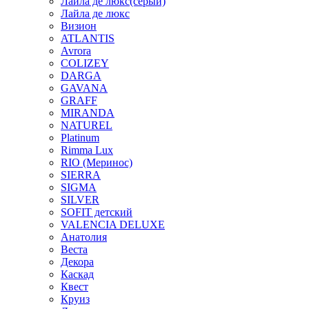
Лайла де люкс(серый)
Лайла де люкс
Визион
ATLANTIS
Avrora
COLIZEY
DARGA
GAVANA
GRAFF
MIRANDA
NATUREL
Platinum
Rimma Lux
RIO (Меринос)
SIERRA
SIGMA
SILVER
SOFIT детский
VALENCIA DELUXE
Анатолия
Веста
Декора
Каскад
Квест
Круиз