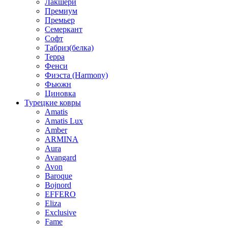
Лакшери
Премиум
Премьер
Семеркант
Софт
Табриз(белка)
Терра
Фенси
Фиэста (Harmony)
Фьюжн
Циновка
Турецкие ковры
Amatis
Amatis Lux
Amber
ARMINA
Aura
Avangard
Avon
Baroque
Bojnord
EFFERO
Eliza
Exclusive
Fame