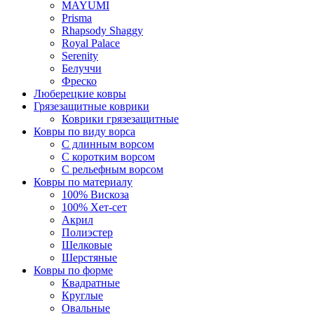
MAYUMI
Prisma
Rhapsody Shaggy
Royal Palace
Serenity
Белуччи
Фреско
Люберецкие ковры
Грязезащитные коврики
Коврики грязезащитные
Ковры по виду ворса
С длинным ворсом
С коротким ворсом
С рельефным ворсом
Ковры по материалу
100% Вискоза
100% Хет-сет
Акрил
Полиэстер
Шелковые
Шерстяные
Ковры по форме
Квадратные
Круглые
Овальные