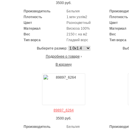
3500
руб.
Производитель
Бельгия
Производи
Плотность
1.млн узл/м2
Плотность
Цвет
Разноцветный
Цвет
Материал
Вискоза 100%
Материал
Вес
2150 г. на м2
Вес
Тип ворса
Гладкий ворс
Тип ворса
Выберите размер:
Выб
Подробнее о товаре
›
В корзину
89897_6264
3500
руб.
Производитель
Бельгия
Производи