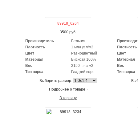
89918_6264
3500
руб.
Производитель
Бельгия
Производи
Плотность
1.млн узл/м2
Плотность
Цвет
Разноцветный
Цвет
Материал
Вискоза 100%
Материал
Вес
2150 г. на м2
Вес
Тип ворса
Гладкий ворс
Тип ворса
Выберите размер:
Выб
Подробнее о товаре
›
В корзину