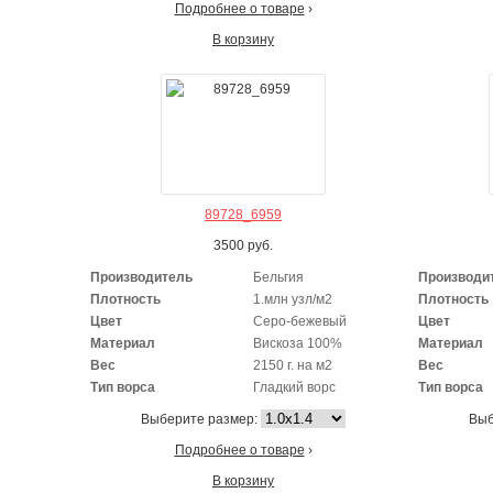
Подробнее о товаре
›
В корзину
89728_6959
3500
руб.
Производитель
Бельгия
Производи
Плотность
1.млн узл/м2
Плотность
Цвет
Серо-бежевый
Цвет
Материал
Вискоза 100%
Материал
Вес
2150 г. на м2
Вес
Тип ворса
Гладкий ворс
Тип ворса
Выберите размер:
Выб
Подробнее о товаре
›
В корзину