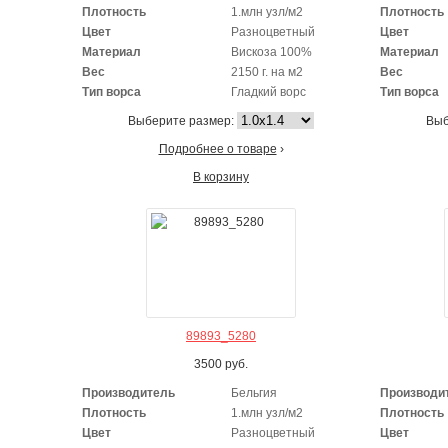
Плотность
1.млн узл/м2
Плотность
Цвет
Разноцветный
Цвет
Материал
Вискоза 100%
Материал
Вес
2150 г. на м2
Вес
Тип ворса
Гладкий ворс
Тип ворса
Выберите размер:
Выб
Подробнее о товаре
›
В корзину
89893_5280
3500
руб.
Производитель
Бельгия
Производи
Плотность
1.млн узл/м2
Плотность
Цвет
Разноцветный
Цвет