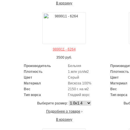
В корзину
989911 - 6264
3500
руб.
Производитель
Бельгия
Производи
Плотность
1.млн узл/м2
Плотность
Цвет
Серый
Цвет
Материал
Вискоза 100%
Материал
Вес
2150 г. на м2
Вес
Тип ворса
Гладкий ворс
Тип ворса
Выберите размер:
Выб
Подробнее о товаре
›
В корзину