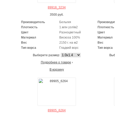
89918_3234
3500
руб.
Производитель
Бельгия
Производи
Плотность
1.млн узл/м2
Плотность
Цвет
Разноцветный
Цвет
Материал
Вискоза 100%
Материал
Вес
2150 г. на м2
Вес
Тип ворса
Гладкий ворс
Тип ворса
Выберите размер:
Выб
Подробнее о товаре
›
В корзину
89905_6264