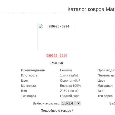
Каталог ковров Matr
989925 - 6294
3500
руб.
Производитель
Бельгия
Производи
Плотность
1.млн узл/м2
Плотность
Цвет
Серо-голубой
Цвет
Материал
Вискоза 100%
Материал
Вес
2150 г. на м2
Вес
Тип ворса
Гладкий ворс
Тип ворса
Выберите размер:
Выб
Подробнее о товаре
›