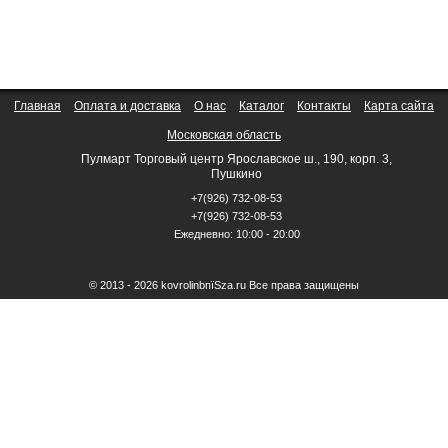
Главная
Оплата и доставка
О нас
Каталог
Контакты
Карта сайта
Московская область
Пулмарт Торговый центр Ярославское ш., 190, корп. 3,
Пушкино
+7(926) 732-08-53
+7(926) 732-08-53
Ежедневно: 10:00 - 20:00
© 2013 - 2026 kovrolinbпїЅza.ru Все права защищены