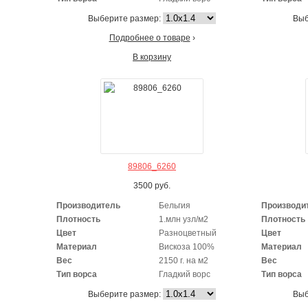
Выберите размер:
Выб
Подробнее о товаре
›
В корзину
89806_6260
3500
руб.
Производитель
Бельгия
Производи
Плотность
1.млн узл/м2
Плотность
Цвет
Разноцветный
Цвет
Материал
Вискоза 100%
Материал
Вес
2150 г. на м2
Вес
Тип ворса
Гладкий ворс
Тип ворса
Выберите размер:
Выб