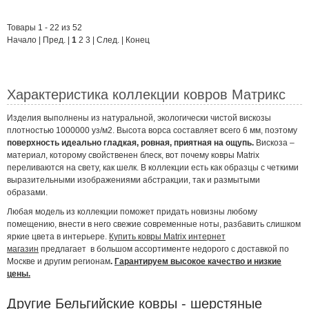
Товары 1 - 22 из 52
Начало | Пред. |
1
2
3
|
След.
|
Конец
Характеристика коллекции ковров Матрикс
Изделия выполнены из натуральной, экологически чистой вискозы
плотностью 1000000 уз/м2. Высота ворса составляет всего 6 мм, поэтому
поверхность идеально гладкая, ровная, приятная на ощупь.
Вискоза –
материал, которому свойственен блеск, вот почему ковры Matrix
переливаются на свету, как шелк. В коллекции есть как образцы с четкими
выразительными изображениями абстракции, так и размытыми
образами.
Любая модель из коллекции поможет придать новизны любому
помещению, внести в него свежие современные ноты, разбавить слишком
яркие цвета в интерьере.
Купить ковры Matrix интернет
магазин
предлагает в большом ассортименте недорого с доставкой по
Москве и другим регионам
.
Гарантируем высокое качество и низкие
цены.
Другие Бельгийские ковры - шерстяные