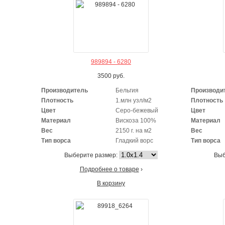
989894 - 6280
3500
руб.
Производитель
Бельгия
Производи
Плотность
1.млн узл/м2
Плотность
Цвет
Серо-бежевый
Цвет
Материал
Вискоза 100%
Материал
Вес
2150 г. на м2
Вес
Тип ворса
Гладкий ворс
Тип ворса
Выберите размер:
Выб
Подробнее о товаре
›
В корзину