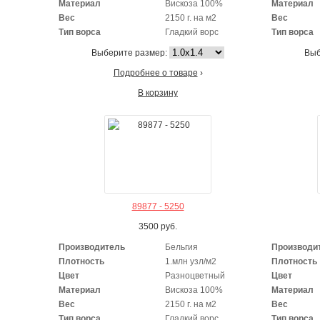
Материал
Вискоза 100%
Материал
Вес
2150 г. на м2
Вес
Тип ворса
Гладкий ворс
Тип ворса
Выберите размер:
Выб
Подробнее о товаре
›
В корзину
89877 - 5250
3500
руб.
Производитель
Бельгия
Производи
Плотность
1.млн узл/м2
Плотность
Цвет
Разноцветный
Цвет
Материал
Вискоза 100%
Материал
Вес
2150 г. на м2
Вес
Тип ворса
Гладкий ворс
Тип ворса