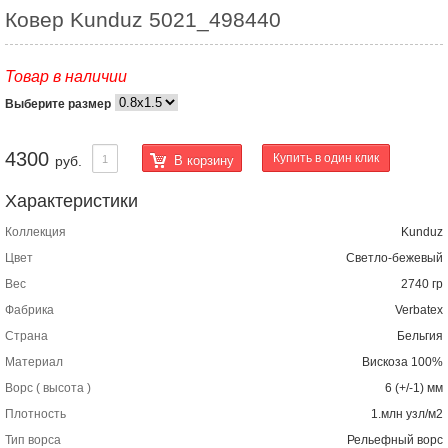
Ковер Kunduz 5021_498440
Товар в наличии
Выберите размер
4300
Купить в один клик
В корзину
руб.
Характеристики
Коллекция
Kunduz
Цвет
Светло-бежевый
Вес
2740 гр
Фабрика
Verbatex
Страна
Бельгия
Материал
Вискоза 100%
Ворс ( высота )
6 (+/-1) мм
Плотность
1.млн узл/м2
Тип ворса
Рельефный ворс