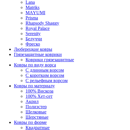
Lana
Matriks
MAYUMI
Prisma
Rhapsody Shaggy
Royal Palace
Serenity
Белуччи
Фреско
Люберецкие ковры
Грязезащитные коврики
Коврики грязезащитные
Ковры по виду ворса
С длинным ворсом
С коротким ворсом
С рельефным ворсом
Ковры по материалу
100% Вискоза
100% Хет-сет
Акрил
Полиэстер
Шелковые
Шерстяные
Ковры по форме
Квадратные