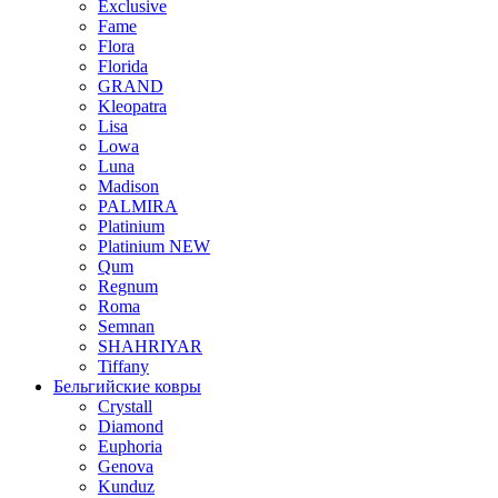
Exclusive
Fame
Flora
Florida
GRAND
Kleopatra
Lisa
Lowa
Luna
Madison
PALMIRA
Platinium
Platinium NEW
Qum
Regnum
Roma
Semnan
SHAHRIYAR
Tiffany
Бельгийские ковры
Crystall
Diamond
Euphoria
Genova
Kunduz