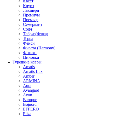
Квест
Круиз
Лакшери
Премиум
Премьер
Семеркант
Софт
Табриз(белка)
Терра
Фенси
Фиэста (Harmony)
Фьюжн
Циновка
Турецкие ковры
Amatis
Amatis Lux
Amber
ARMINA
Aura
Avangard
Avon
Baroque
Bojnord
EFFERO
Eliza