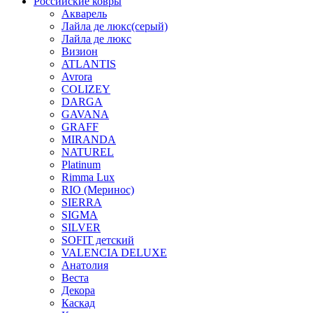
Российские ковры
Акварель
Лайла де люкс(серый)
Лайла де люкс
Визион
ATLANTIS
Avrora
COLIZEY
DARGA
GAVANA
GRAFF
MIRANDA
NATUREL
Platinum
Rimma Lux
RIO (Меринос)
SIERRA
SIGMA
SILVER
SOFIT детский
VALENCIA DELUXE
Анатолия
Веста
Декора
Каскад