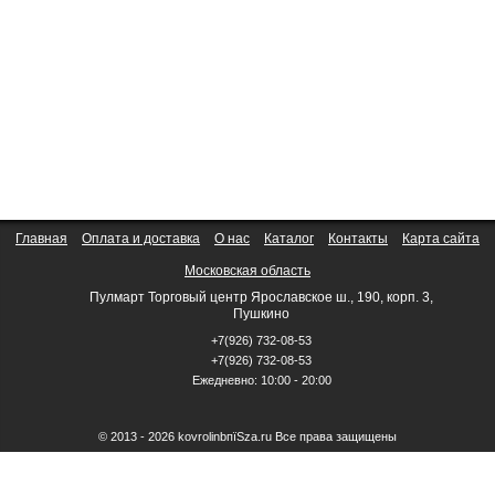
Главная
Оплата и доставка
О нас
Каталог
Контакты
Карта сайта
Московская область
Пулмарт Торговый центр Ярославское ш., 190, корп. 3,
Пушкино
+7(926) 732-08-53
+7(926) 732-08-53
Ежедневно: 10:00 - 20:00
© 2013 - 2026 kovrolinbпїЅza.ru Все права защищены