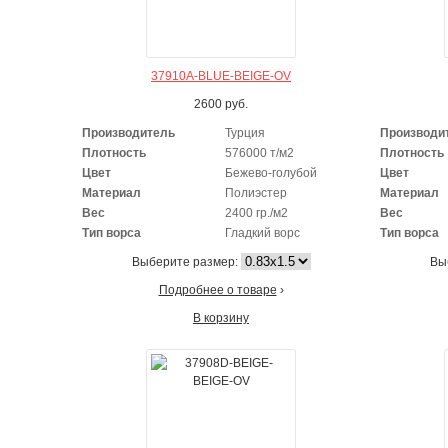
37910A-BLUE-BEIGE-OV
2600
руб.
Производитель
Турция
Производи
Плотность
576000 т/м2
Плотность
Цвет
Бежево-голубой
Цвет
Материал
Полиэстер
Материал
Вес
2400 гр./м2
Вес
Тип ворса
Гладкий ворс
Тип ворса
Выберите размер:
Вы
Подробнее о товаре
›
В корзину