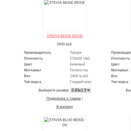
37915A-BEIGE-BEIGE
2600
руб.
Производитель
Турция
Производи
Плотность
576000 т/м2
Плотность
Цвет
Бежевый
Цвет
Материал
Полиэстер
Материал
Вес
2400 гр./м2
Вес
Тип ворса
Гладкий ворс
Тип ворса
Выберите размер:
Вы
Подробнее о товаре
›
В корзину