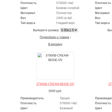
Плотность
576000 т/м2
Плотность
Цвет
Бежево-голубой
Цвет
Материал
Полиэстер
Материал
Вес
2400 гр./м2
Вес
Тип ворса
Гладкий ворс
Тип ворса
Выберите размер:
Вы
Подробнее о товаре
›
В корзину
37906B-CREAM-BEIGE-OV
37
2600
руб.
Производитель
Турция
Производи
Плотность
576000 т/м2
Плотность
Цвет
Бежевый
Цвет