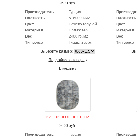
2600
руб.
Производитель
Турция
Производи
Плотность
576000 т/м2
Плотность
Цвет
Бежево-голубой
Цвет
Материал
Полиэстер
Материал
Вес
2400 гр./м2
Вес
Тип ворса
Гладкий ворс
Тип ворса
Выберите размер:
Вы
Подробнее о товаре
›
В корзину
37908B-BLUE-BEIGE-OV
2600
руб.
Производитель
Турция
Производи