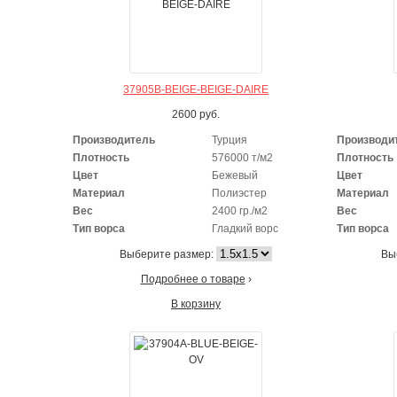
37905B-BEIGE-BEIGE-DAIRE
2600
руб.
Производитель
Турция
Производи
Плотность
576000 т/м2
Плотность
Цвет
Бежевый
Цвет
Материал
Полиэстер
Материал
Вес
2400 гр./м2
Вес
Тип ворса
Гладкий ворс
Тип ворса
Выберите размер:
Вы
Подробнее о товаре
›
В корзину