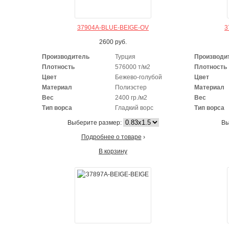
37904A-BLUE-BEIGE-OV
3
2600
руб.
Производитель
Турция
Производи
Плотность
576000 т/м2
Плотность
Цвет
Бежево-голубой
Цвет
Материал
Полиэстер
Материал
Вес
2400 гр./м2
Вес
Тип ворса
Гладкий ворс
Тип ворса
Выберите размер:
Вы
Подробнее о товаре
›
В корзину