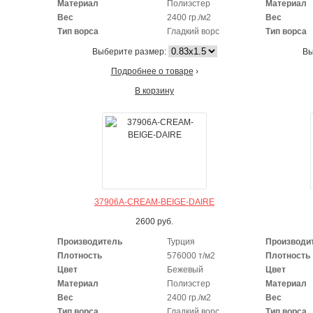
Материал
Полиэстер
Материал
Вес
2400 гр./м2
Вес
Тип ворса
Гладкий ворс
Тип ворса
Выберите размер:
Вы
Подробнее о товаре
›
В корзину
37906A-CREAM-BEIGE-DAIRE
2600
руб.
Производитель
Турция
Производи
Плотность
576000 т/м2
Плотность
Цвет
Бежевый
Цвет
Материал
Полиэстер
Материал
Вес
2400 гр./м2
Вес
Тип ворса
Гладкий ворс
Тип ворса