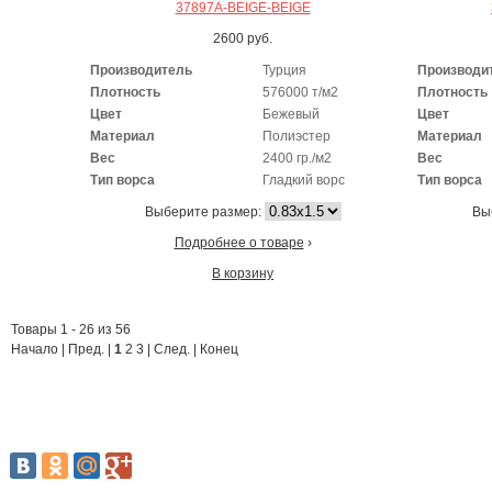
37897A-BEIGE-BEIGE
2600
руб.
Производитель
Турция
Производи
Плотность
576000 т/м2
Плотность
Цвет
Бежевый
Цвет
Материал
Полиэстер
Материал
Вес
2400 гр./м2
Вес
Тип ворса
Гладкий ворс
Тип ворса
Выберите размер:
Вы
Подробнее о товаре
›
В корзину
Товары 1 - 26 из 56
Начало | Пред. |
1
2
3
|
След.
|
Конец