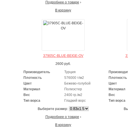
Подробнее о товаре
›
В корзину
37905C-BLUE-BEIGE-OV
3
2600
руб.
Производитель
Турция
Производи
Плотность
576000 т/м2
Плотность
Цвет
Бежево-голубой
Цвет
Материал
Полиэстер
Материал
Вес
2400 гр./м2
Вес
Тип ворса
Гладкий ворс
Тип ворса
Выберите размер:
Вы
Подробнее о товаре
›
В корзину