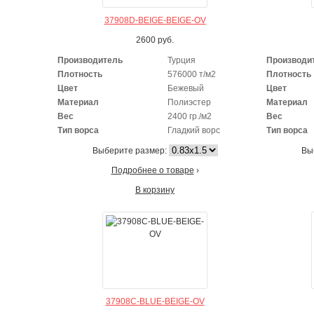
37908D-BEIGE-BEIGE-OV
2600
руб.
Производитель
Турция
Производи
Плотность
576000 т/м2
Плотность
Цвет
Бежевый
Цвет
Материал
Полиэстер
Материал
Вес
2400 гр./м2
Вес
Тип ворса
Гладкий ворс
Тип ворса
Выберите размер:
Вы
Подробнее о товаре
›
В корзину
37908C-BLUE-BEIGE-OV