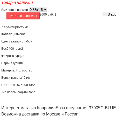
Товар в наличии
Выберите размер
В ко
2600
руб.
Купить в один клик
Характеристики
Коллекция
Roma
Цвет
Бежево-голубой
Вес
2400 гр./м2
Фабрика
Турция
Страна
Турция
Материал
Полиэстер
Ворс ( высота )
9 мм
Плотность
576000 т/м2
Тип ворса
Гладкий ворс
Интернет магазин КовролинБаза предлагает 37905C-BLUE
Возможна доставка по Москве и России.