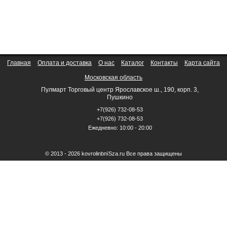
Главная
Оплата и доставка
О нас
Каталог
Контакты
Карта сайта
Московская область
Пулмарт Торговый центр Ярославское ш., 190, корп. 3,
Пушкино
+7(926) 732-08-53
+7(926) 732-08-53
Ежедневно: 10:00 - 20:00
© 2013 - 2026 kovrolinbпїЅza.ru Все права защищены