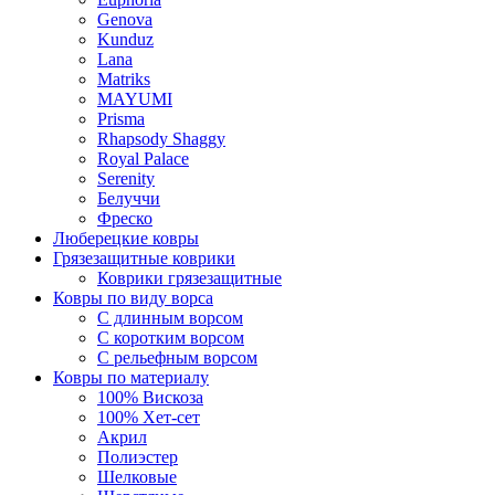
Genova
Kunduz
Lana
Matriks
MAYUMI
Prisma
Rhapsody Shaggy
Royal Palace
Serenity
Белуччи
Фреско
Люберецкие ковры
Грязезащитные коврики
Коврики грязезащитные
Ковры по виду ворса
С длинным ворсом
С коротким ворсом
С рельефным ворсом
Ковры по материалу
100% Вискоза
100% Хет-сет
Акрил
Полиэстер
Шелковые