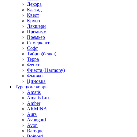
Декора
Каскад
Квест
Круиз
Лакшери
Премиум
Премьер
Семеркант
Софт
Табриз(белка)
Терра
Фенси
Фиэста (Harmony)
Фьюжн
Циновка
Турецкие ковры
Amatis
Amatis Lux
Amber
ARMINA
Aura
Avangard
Avon
Baroque
Bojnord