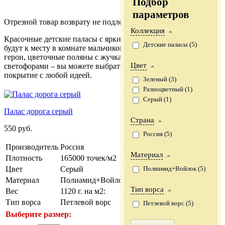
Подбор
параметров
Отрезной товар возврату не подлежит.
Коллекция
Красочные детские паласы с яркими рисунками непременно
Детские паласы (
5
)
будут к месту в комнате мальчиков и девочек. Мультяшные
герои, цветочные поляны с жучками-паучками, автодороги со
Цвет
светофорами – вы можете выбрать в нашем каталоге
покрытие с любой идеей.
Зеленый (
3
)
Разноцветный (
1
)
Серый (
1
)
Палас дорога серый
Страна
550
руб.
Россия (
5
)
Производитель
Россия
Материал
Плотность
165000 точек/м2
Цвет
Серый
Полиамид+Войлок (
5
)
Материал
Полиамид+Войлок
Тип ворса
Вес
1120 г. на м2:
Тип ворса
Петлевой ворс
Петлевой ворс (
5
)
Выберите размер: