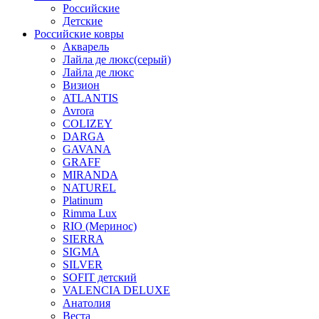
Российские
Детские
Российские ковры
Акварель
Лайла де люкс(серый)
Лайла де люкс
Визион
ATLANTIS
Avrora
COLIZEY
DARGA
GAVANA
GRAFF
MIRANDA
NATUREL
Platinum
Rimma Lux
RIO (Меринос)
SIERRA
SIGMA
SILVER
SOFIT детский
VALENCIA DELUXE
Анатолия
Веста