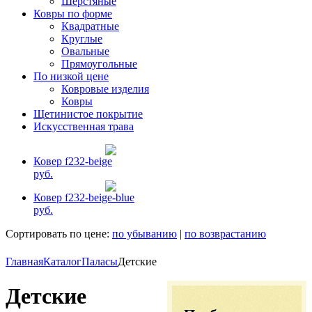
Шерстяные
Ковры по форме
Квадратные
Круглые
Овальные
Прямоугольные
По низкой цене
Ковровые изделия
Ковры
Щетинистое покрытие
Искусственная трава
Ковер f232-beige
руб.
Ковер f232-beige-blue
руб.
Сортировать по цене:
по убыванию
|
по возврастанию
Главная
Каталог
Паласы
Детские
Детские