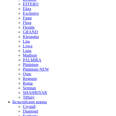
EFFERO
Eliza
Exclusive
Fame
Flora
Florida
GRAND
Kleopatra
Lisa
Lowa
Luna
Madison
PALMIRA
Platinium
Platinium NEW
Qum
Regnum
Roma
Semnan
SHAHRIYAR
Tiffany
Бельгийские ковры
Crystall
Diamond
Euphoria