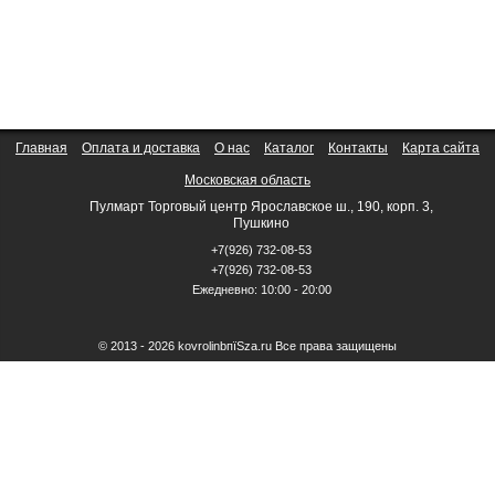
Главная
Оплата и доставка
О нас
Каталог
Контакты
Карта сайта
Московская область
Пулмарт Торговый центр Ярославское ш., 190, корп. 3,
Пушкино
+7(926) 732-08-53
+7(926) 732-08-53
Ежедневно: 10:00 - 20:00
© 2013 - 2026 kovrolinbпїЅza.ru Все права защищены