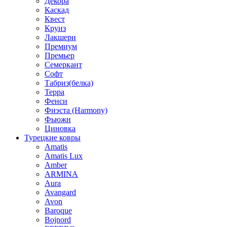
Декора
Каскад
Квест
Круиз
Лакшери
Премиум
Премьер
Семеркант
Софт
Табриз(белка)
Терра
Фенси
Фиэста (Harmony)
Фьюжн
Циновка
Турецкие ковры
Amatis
Amatis Lux
Amber
ARMINA
Aura
Avangard
Avon
Baroque
Bojnord