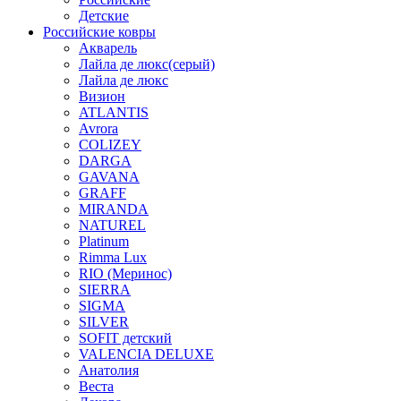
Детские
Российские ковры
Акварель
Лайла де люкс(серый)
Лайла де люкс
Визион
ATLANTIS
Avrora
COLIZEY
DARGA
GAVANA
GRAFF
MIRANDA
NATUREL
Platinum
Rimma Lux
RIO (Меринос)
SIERRA
SIGMA
SILVER
SOFIT детский
VALENCIA DELUXE
Анатолия
Веста