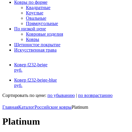
Ковры по форме
Квадратные
Круглые
Овальные
Прямоугольные
По низкой цене
Ковровые изделия
Ковры
Щетинистое покрытие
Искусственная трава
Ковер f232-beige
руб.
Ковер f232-beige-blue
руб.
Сортировать по цене:
по убыванию
|
по возврастанию
Главная
Каталог
Российские ковры
Platinum
Platinum