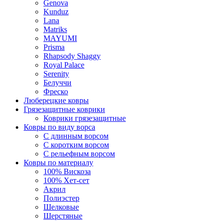
Genova
Kunduz
Lana
Matriks
MAYUMI
Prisma
Rhapsody Shaggy
Royal Palace
Serenity
Белуччи
Фреско
Люберецкие ковры
Грязезащитные коврики
Коврики грязезащитные
Ковры по виду ворса
С длинным ворсом
С коротким ворсом
С рельефным ворсом
Ковры по материалу
100% Вискоза
100% Хет-сет
Акрил
Полиэстер
Шелковые
Шерстяные