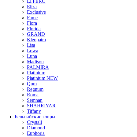
EFFERO
Eliza
Exclusive
Fame
Flora
Florida
GRAND
Kleopatra
Lisa
Lowa
Luna
Madison
PALMIRA
Platinium
Platinium NEW
Qum
Regnum
Roma
Semnan
SHAHRIYAR
Tiffany
Бельгийские ковры
Crystall
Diamond
Euphoria