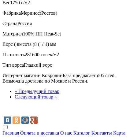
Вес
1750 г/м2
Фабрика
Меринос(Ростов)
Страна
Россия
Материал
100% ПП Heat-Set
Ворс ( высота )
8 (+/-1) мм
Плотность
281600 точек/м2
Тип ворса
Гладкий ворс
Интернет магазин КовролинБаза предлагает d057-red.
Возможна доставка по Москве и России.
« Предыдущий товар
Следующий товар »
Главная
Оплата и доставка
О нас
Каталог
Контакты
Карта