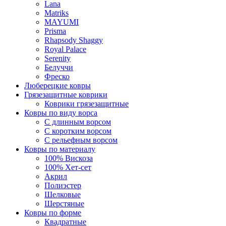
Lana
Matriks
MAYUMI
Prisma
Rhapsody Shaggy
Royal Palace
Serenity
Белуччи
Фреско
Люберецкие ковры
Грязезащитные коврики
Коврики грязезащитные
Ковры по виду ворса
С длинным ворсом
С коротким ворсом
С рельефным ворсом
Ковры по материалу
100% Вискоза
100% Хет-сет
Акрил
Полиэстер
Шелковые
Шерстяные
Ковры по форме
Квадратные