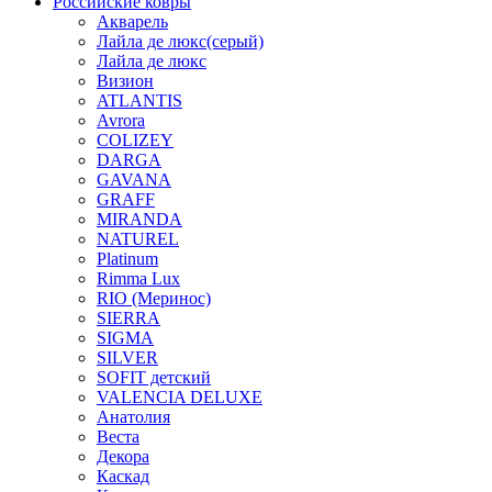
Российские ковры
Акварель
Лайла де люкс(серый)
Лайла де люкс
Визион
ATLANTIS
Avrora
COLIZEY
DARGA
GAVANA
GRAFF
MIRANDA
NATUREL
Platinum
Rimma Lux
RIO (Меринос)
SIERRA
SIGMA
SILVER
SOFIT детский
VALENCIA DELUXE
Анатолия
Веста
Декора
Каскад