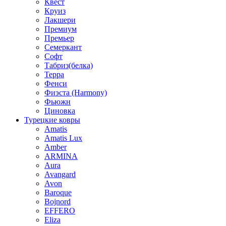
Квест
Круиз
Лакшери
Премиум
Премьер
Семеркант
Софт
Табриз(белка)
Терра
Фенси
Фиэста (Harmony)
Фьюжн
Циновка
Турецкие ковры
Amatis
Amatis Lux
Amber
ARMINA
Aura
Avangard
Avon
Baroque
Bojnord
EFFERO
Eliza