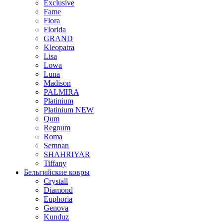
Exclusive
Fame
Flora
Florida
GRAND
Kleopatra
Lisa
Lowa
Luna
Madison
PALMIRA
Platinium
Platinium NEW
Qum
Regnum
Roma
Semnan
SHAHRIYAR
Tiffany
Бельгийские ковры
Crystall
Diamond
Euphoria
Genova
Kunduz