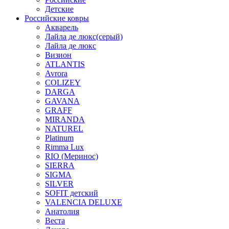
Детские
Российские ковры
Акварель
Лайла де люкс(серый)
Лайла де люкс
Визион
ATLANTIS
Avrora
COLIZEY
DARGA
GAVANA
GRAFF
MIRANDA
NATUREL
Platinum
Rimma Lux
RIO (Меринос)
SIERRA
SIGMA
SILVER
SOFIT детский
VALENCIA DELUXE
Анатолия
Веста