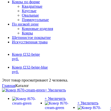
Ковры по форме
Квадратные
Круглые
Овальные
Прямоугольные
По низкой цене
Ковровые изделия
Ковры
Щетинистое покрытие
Искусственная трава
Ковер f232-beige
руб.
Ковер f232-beige-blue
руб.
Этот товар просматривают 2 человека.
Главная
Каталог
+ Увеличить
+ Увеличить
+ Увеличить