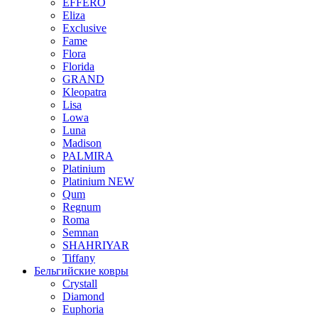
EFFERO
Eliza
Exclusive
Fame
Flora
Florida
GRAND
Kleopatra
Lisa
Lowa
Luna
Madison
PALMIRA
Platinium
Platinium NEW
Qum
Regnum
Roma
Semnan
SHAHRIYAR
Tiffany
Бельгийские ковры
Crystall
Diamond
Euphoria