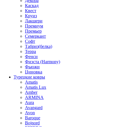
Декора
Каскад
Квест
Круиз
Лакшери
Премиум
Премьер
Семеркант
Софт
Табриз(белка)
Терра
Фенси
Фиэста (Harmony)
Фьюжн
Циновка
Турецкие ковры
Amatis
Amatis Lux
Amber
ARMINA
Aura
Avangard
Avon
Baroque
Bojnord