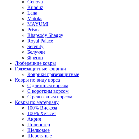
Genova
Kunduz
Lana
Matriks
MAYUMI
Prisma
Rhapsody Shaggy
Royal Palace
Serenity
Белуччи
Фреско
Люберецкие ковры
Грязезащитные коврики
Коврики грязезащитные
Ковры по виду ворса
С длинным ворсом
С коротким ворсом
С рельефным ворсом
Ковры по материалу
100% Вискоза
100% Хет-сет
Акрил
Полиэстер
Шелковые
Шерстяные