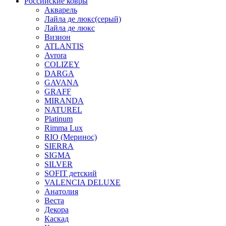
Российские ковры
Акварель
Лайла де люкс(серый)
Лайла де люкс
Визион
ATLANTIS
Avrora
COLIZEY
DARGA
GAVANA
GRAFF
MIRANDA
NATUREL
Platinum
Rimma Lux
RIO (Меринос)
SIERRA
SIGMA
SILVER
SOFIT детский
VALENCIA DELUXE
Анатолия
Веста
Декора
Каскад