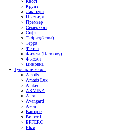
Квест
Круиз
Лакшери
Премиум
Премьер
Семеркант
Софт
Табриз(белка)
Терра
Фенси
Фиэста (Harmony)
Фьюжн
Циновка
Турецкие ковры
Amatis
Amatis Lux
Amber
ARMINA
Aura
Avangard
Avon
Baroque
Bojnord
EFFERO
Eliza