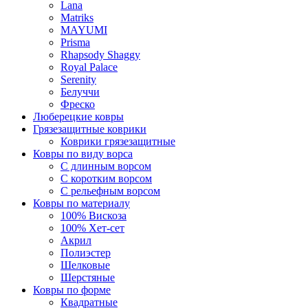
Lana
Matriks
MAYUMI
Prisma
Rhapsody Shaggy
Royal Palace
Serenity
Белуччи
Фреско
Люберецкие ковры
Грязезащитные коврики
Коврики грязезащитные
Ковры по виду ворса
С длинным ворсом
С коротким ворсом
С рельефным ворсом
Ковры по материалу
100% Вискоза
100% Хет-сет
Акрил
Полиэстер
Шелковые
Шерстяные
Ковры по форме
Квадратные