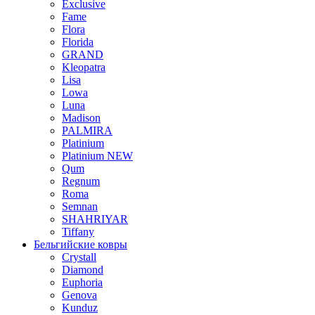
Exclusive
Fame
Flora
Florida
GRAND
Kleopatra
Lisa
Lowa
Luna
Madison
PALMIRA
Platinium
Platinium NEW
Qum
Regnum
Roma
Semnan
SHAHRIYAR
Tiffany
Бельгийские ковры
Crystall
Diamond
Euphoria
Genova
Kunduz