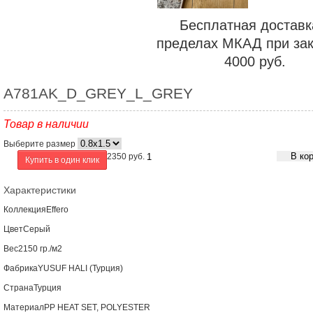
Бесплатная доставк
пределах МКАД при зак
4000 руб.
A781AK_D_GREY_L_GREY
Товар в наличии
Выберите размер
В ко
2350
руб.
Купить в один клик
Характеристики
Коллекция
Effero
Цвет
Серый
Вес
2150 гр./м2
Фабрика
YUSUF HALI (Турция)
Страна
Турция
Материал
PP HEAT SET, POLYESTER