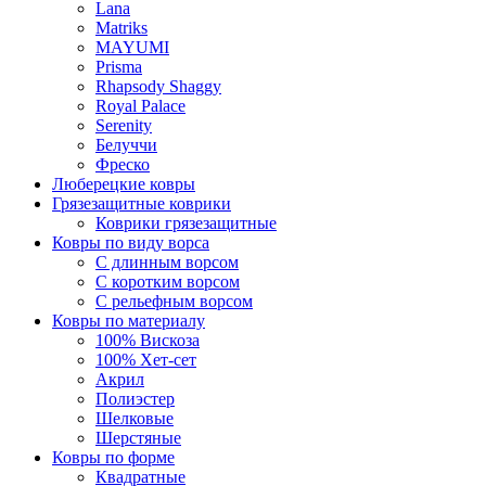
Lana
Matriks
MAYUMI
Prisma
Rhapsody Shaggy
Royal Palace
Serenity
Белуччи
Фреско
Люберецкие ковры
Грязезащитные коврики
Коврики грязезащитные
Ковры по виду ворса
С длинным ворсом
С коротким ворсом
С рельефным ворсом
Ковры по материалу
100% Вискоза
100% Хет-сет
Акрил
Полиэстер
Шелковые
Шерстяные
Ковры по форме
Квадратные