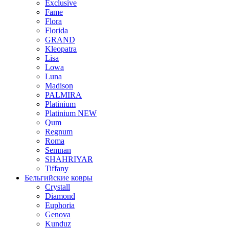
Exclusive
Fame
Flora
Florida
GRAND
Kleopatra
Lisa
Lowa
Luna
Madison
PALMIRA
Platinium
Platinium NEW
Qum
Regnum
Roma
Semnan
SHAHRIYAR
Tiffany
Бельгийские ковры
Crystall
Diamond
Euphoria
Genova
Kunduz