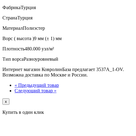
Фабрика
Турция
Страна
Турция
Материал
Полиэстер
Ворс ( высота )
9 мм (± 1) мм
Плотность
480.000 узл/м²
Тип ворса
Разноуровневый
Интернет магазин КовролинБаза предлагает 3537A_1-OV.
Возможна доставка по Москве и России.
« Предыдущий товар
Следующий товар »
x
Купить в один клик