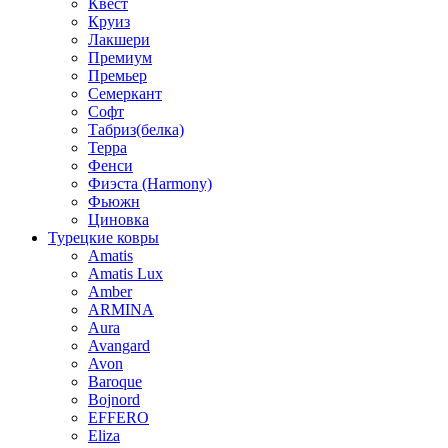
Квест
Круиз
Лакшери
Премиум
Премьер
Семеркант
Софт
Табриз(белка)
Терра
Фенси
Фиэста (Harmony)
Фьюжн
Циновка
Турецкие ковры
Amatis
Amatis Lux
Amber
ARMINA
Aura
Avangard
Avon
Baroque
Bojnord
EFFERO
Eliza