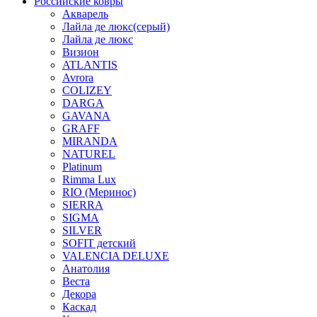
Российские ковры
Акварель
Лайла де люкс(серый)
Лайла де люкс
Визион
ATLANTIS
Avrora
COLIZEY
DARGA
GAVANA
GRAFF
MIRANDA
NATUREL
Platinum
Rimma Lux
RIO (Меринос)
SIERRA
SIGMA
SILVER
SOFIT детский
VALENCIA DELUXE
Анатолия
Веста
Декора
Каскад