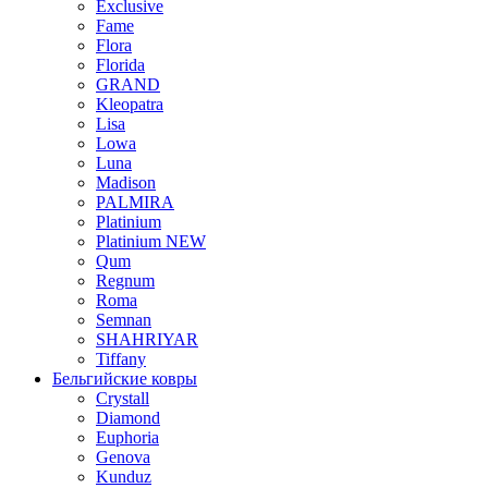
Exclusive
Fame
Flora
Florida
GRAND
Kleopatra
Lisa
Lowa
Luna
Madison
PALMIRA
Platinium
Platinium NEW
Qum
Regnum
Roma
Semnan
SHAHRIYAR
Tiffany
Бельгийские ковры
Crystall
Diamond
Euphoria
Genova
Kunduz