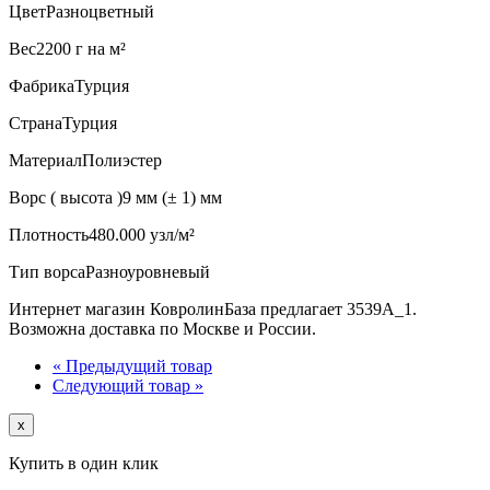
Цвет
Разноцветный
Вес
2200 г на м²
Фабрика
Турция
Страна
Турция
Материал
Полиэстер
Ворс ( высота )
9 мм (± 1) мм
Плотность
480.000 узл/м²
Тип ворса
Разноуровневый
Интернет магазин КовролинБаза предлагает 3539A_1.
Возможна доставка по Москве и России.
« Предыдущий товар
Следующий товар »
x
Купить в один клик