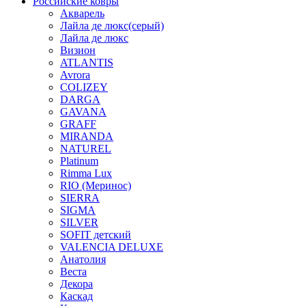
Российские ковры
Акварель
Лайла де люкс(серый)
Лайла де люкс
Визион
ATLANTIS
Avrora
COLIZEY
DARGA
GAVANA
GRAFF
MIRANDA
NATUREL
Platinum
Rimma Lux
RIO (Меринос)
SIERRA
SIGMA
SILVER
SOFIT детский
VALENCIA DELUXE
Анатолия
Веста
Декора
Каскад