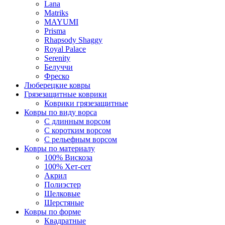
Lana
Matriks
MAYUMI
Prisma
Rhapsody Shaggy
Royal Palace
Serenity
Белуччи
Фреско
Люберецкие ковры
Грязезащитные коврики
Коврики грязезащитные
Ковры по виду ворса
С длинным ворсом
С коротким ворсом
С рельефным ворсом
Ковры по материалу
100% Вискоза
100% Хет-сет
Акрил
Полиэстер
Шелковые
Шерстяные
Ковры по форме
Квадратные