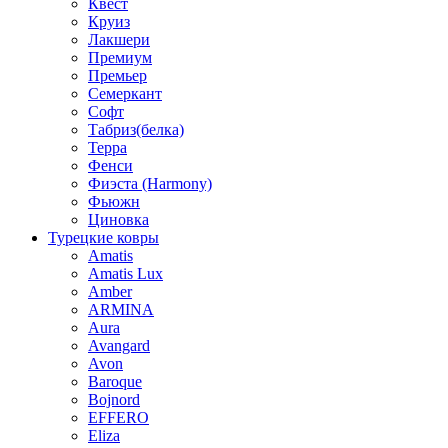
Квест
Круиз
Лакшери
Премиум
Премьер
Семеркант
Софт
Табриз(белка)
Терра
Фенси
Фиэста (Harmony)
Фьюжн
Циновка
Турецкие ковры
Amatis
Amatis Lux
Amber
ARMINA
Aura
Avangard
Avon
Baroque
Bojnord
EFFERO
Eliza