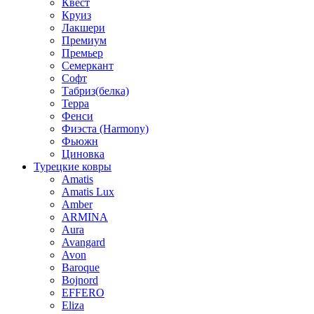
Квест
Круиз
Лакшери
Премиум
Премьер
Семеркант
Софт
Табриз(белка)
Терра
Фенси
Фиэста (Harmony)
Фьюжн
Циновка
Турецкие ковры
Amatis
Amatis Lux
Amber
ARMINA
Aura
Avangard
Avon
Baroque
Bojnord
EFFERO
Eliza