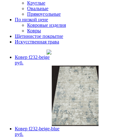
Круглые
Овальные
Прямоугольные
По низкой цене
Ковровые изделия
Ковры
Щетинистое покрытие
Искусственная трава
Ковер f232-beige
руб.
Ковер f232-beige-blue
руб.