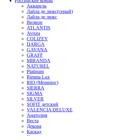
Российские ковры
Акварель
Лайла де люкс(серый)
Лайла де люкс
Визион
ATLANTIS
Avrora
COLIZEY
DARGA
GAVANA
GRAFF
MIRANDA
NATUREL
Platinum
Rimma Lux
RIO (Меринос)
SIERRA
SIGMA
SILVER
SOFIT детский
VALENCIA DELUXE
Анатолия
Веста
Декора
Каскад