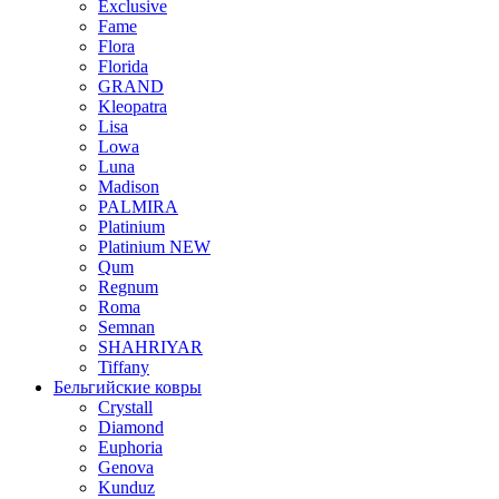
Exclusive
Fame
Flora
Florida
GRAND
Kleopatra
Lisa
Lowa
Luna
Madison
PALMIRA
Platinium
Platinium NEW
Qum
Regnum
Roma
Semnan
SHAHRIYAR
Tiffany
Бельгийские ковры
Crystall
Diamond
Euphoria
Genova
Kunduz