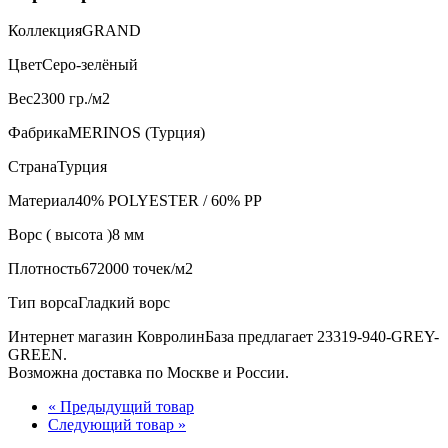
Коллекция
GRAND
Цвет
Серо-зелёный
Вес
2300 гр./м2
Фабрика
MERINOS (Турция)
Страна
Турция
Материал
40% POLYESTER / 60% PP
Ворс ( высота )
8 мм
Плотность
672000 точек/м2
Тип ворса
Гладкий ворс
Интернет магазин КовролинБаза предлагает 23319-940-GREY-
GREEN.
Возможна доставка по Москве и России.
« Предыдущий товар
Следующий товар »