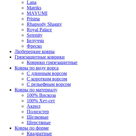
Lana
Matriks
MAYUMI
Prisma
Rhapsody Shaggy
Royal Palace
Serenity
Белуччи
Фреско
Люберецкие ковры
Грязезащитные коврики
Коврики грязезащитные
Ковры по виду ворса
С длинным ворсом
С коротким ворсом
С рельефным ворсом
Ковры по материалу
100% Вискоза
100% Хет-сет
Акрил
Полиэстер
Шелковые
Шерстяные
Ковры по форме
Квадратные