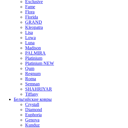
Exclusive
Fame
Flora
Florida
GRAND
Kleopatra
Lisa
Lowa
Luna
Madison
PALMIRA
Platinium
Platinium NEW
Qum
Regnum
Roma
Semnan
SHAHRIYAR
Tiffany
Бельгийские ковры
Crystall
Diamond
Euphoria
Genova
Kunduz