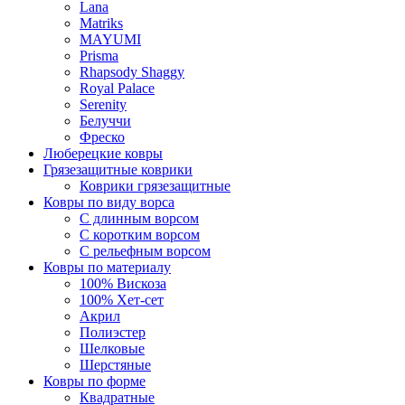
Lana
Matriks
MAYUMI
Prisma
Rhapsody Shaggy
Royal Palace
Serenity
Белуччи
Фреско
Люберецкие ковры
Грязезащитные коврики
Коврики грязезащитные
Ковры по виду ворса
С длинным ворсом
С коротким ворсом
С рельефным ворсом
Ковры по материалу
100% Вискоза
100% Хет-сет
Акрил
Полиэстер
Шелковые
Шерстяные
Ковры по форме
Квадратные