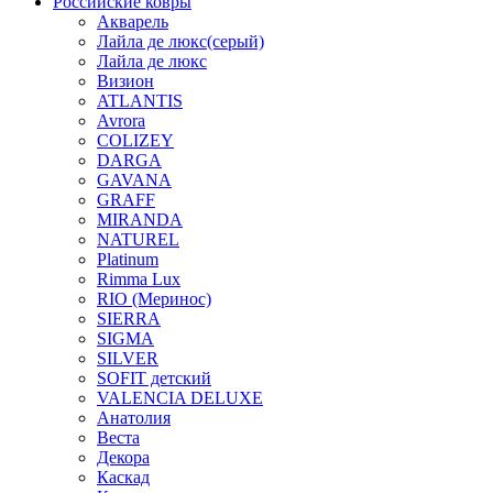
Российские ковры
Акварель
Лайла де люкс(серый)
Лайла де люкс
Визион
ATLANTIS
Avrora
COLIZEY
DARGA
GAVANA
GRAFF
MIRANDA
NATUREL
Platinum
Rimma Lux
RIO (Меринос)
SIERRA
SIGMA
SILVER
SOFIT детский
VALENCIA DELUXE
Анатолия
Веста
Декора
Каскад