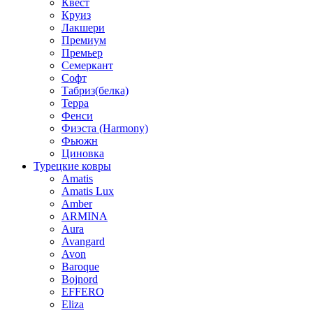
Квест
Круиз
Лакшери
Премиум
Премьер
Семеркант
Софт
Табриз(белка)
Терра
Фенси
Фиэста (Harmony)
Фьюжн
Циновка
Турецкие ковры
Amatis
Amatis Lux
Amber
ARMINA
Aura
Avangard
Avon
Baroque
Bojnord
EFFERO
Eliza