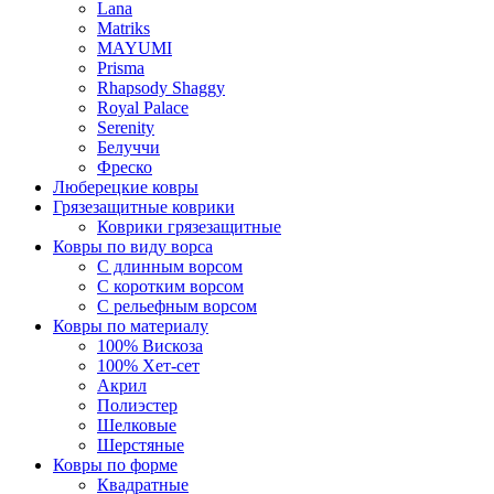
Lana
Matriks
MAYUMI
Prisma
Rhapsody Shaggy
Royal Palace
Serenity
Белуччи
Фреско
Люберецкие ковры
Грязезащитные коврики
Коврики грязезащитные
Ковры по виду ворса
С длинным ворсом
С коротким ворсом
С рельефным ворсом
Ковры по материалу
100% Вискоза
100% Хет-сет
Акрил
Полиэстер
Шелковые
Шерстяные
Ковры по форме
Квадратные