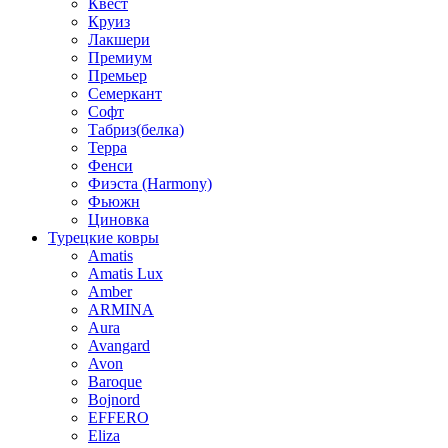
Квест
Круиз
Лакшери
Премиум
Премьер
Семеркант
Софт
Табриз(белка)
Терра
Фенси
Фиэста (Harmony)
Фьюжн
Циновка
Турецкие ковры
Amatis
Amatis Lux
Amber
ARMINA
Aura
Avangard
Avon
Baroque
Bojnord
EFFERO
Eliza