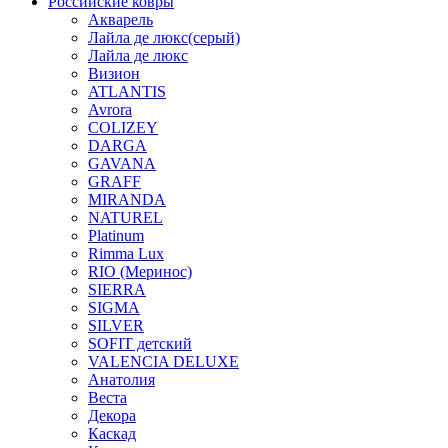
Российские ковры
Акварель
Лайла де люкс(серый)
Лайла де люкс
Визион
ATLANTIS
Avrora
COLIZEY
DARGA
GAVANA
GRAFF
MIRANDA
NATUREL
Platinum
Rimma Lux
RIO (Меринос)
SIERRA
SIGMA
SILVER
SOFIT детский
VALENCIA DELUXE
Анатолия
Веста
Декора
Каскад