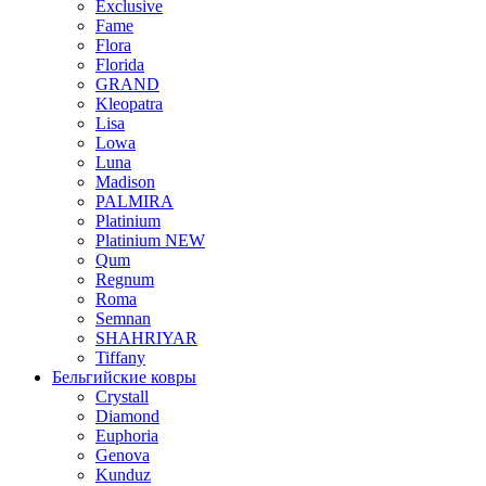
Exclusive
Fame
Flora
Florida
GRAND
Kleopatra
Lisa
Lowa
Luna
Madison
PALMIRA
Platinium
Platinium NEW
Qum
Regnum
Roma
Semnan
SHAHRIYAR
Tiffany
Бельгийские ковры
Crystall
Diamond
Euphoria
Genova
Kunduz