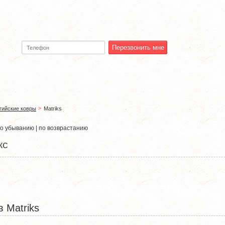
тзывы
Контакты
О коврах
гийские ковры
Matriks
о убыванию
|
по возврастанию
кс
в Matriks