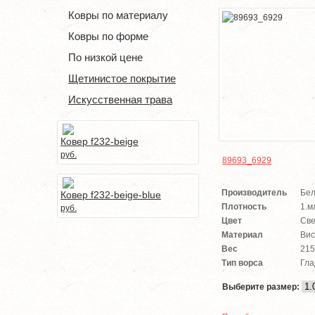
Ковры по материалу
Ковры по форме
По низкой цене
Щетинистое покрытие
Искусственная трава
Ковер f232-beige
руб.
89693_6929
Производитель
Бел
Ковер f232-beige-blue
Плотность
1.м
руб.
Цвет
Све
Материал
Вис
Вес
215
Тип ворса
Гла
Выберите размер: