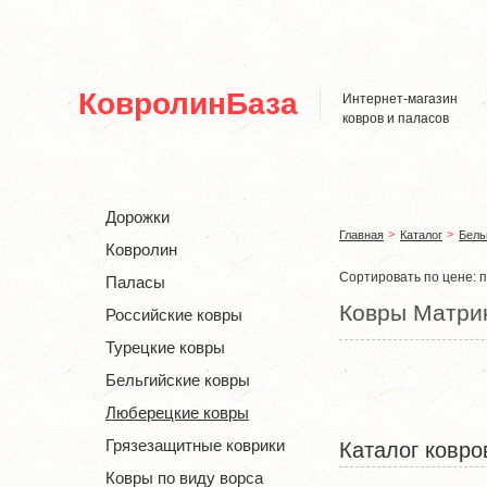
Главная
О нас
Каталог
Оплата и доставка
О
КовролинБаза
Интернет-магазин
ковров и паласов
Дорожки
Главная
Каталог
Бель
Ковролин
Сортировать по цене:
п
Паласы
Ковры Матри
Российские ковры
Турецкие ковры
Бельгийские ковры
Люберецкие ковры
Грязезащитные коврики
Каталог ковро
Ковры по виду ворса