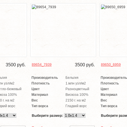
3500
руб.
3500
руб.
89654_7939
89650_6959
ьгия
Производитель
Бельгия
Производитель
лн узл/м2
Плотность
1.млн узл/м2
Плотность
тло-бежевый
Цвет
Разноцветный
Цвет
коза 100%
Материал
Вискоза 100%
Материал
0 г. на м2
Вес
2150 г. на м2
Вес
дкий ворс
Тип ворса
Гладкий ворс
Тип ворса
Выберите размер:
Выберите разм