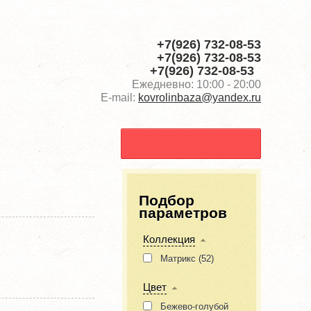
Пулмарт Торговый центр Ярославское ш., 190, корп. 3,
Пушкино
+7(926) 732-08-53
+7(926) 732-08-53
+7(926) 732-08-53
Ежедневно: 10:00 - 20:00
E-mail:
kovrolinbaza@yandex.ru
Подбор
параметров
Коллекция
Матрикс (
52
)
Цвет
Бежево-голубой