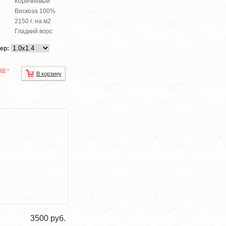
Коричневый
Вискоза 100%
2150 г. на м2
Гладкий ворс
ер:
ре
›
В корзину
3500
руб.