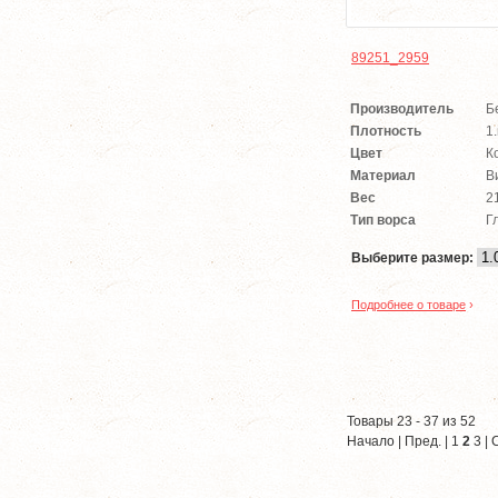
89251_2959
Производитель
Б
Плотность
1
Цвет
К
Материал
В
Вес
2
Тип ворса
Г
Выберите размер:
Подробнее о товаре
›
Товары 23 - 37 из 52
Начало
|
Пред.
|
1
2
3
|