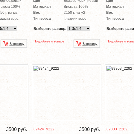
еро-бежевый
Цвет
Бежево-коричневый
Цвет
искоза 100%
Материал
Вискоза 100%
Материал
50 г. на м2
Вес
2150 г. на м2
Вес
адкий ворс
Тип ворса
Гладкий ворс
Тип ворса
Выберите размер:
Выберите разм
Подробнее о товаре
›
Подробнее о това
В корзину
В корзину
3500
руб.
3500
руб.
89424_9222
89303_2282