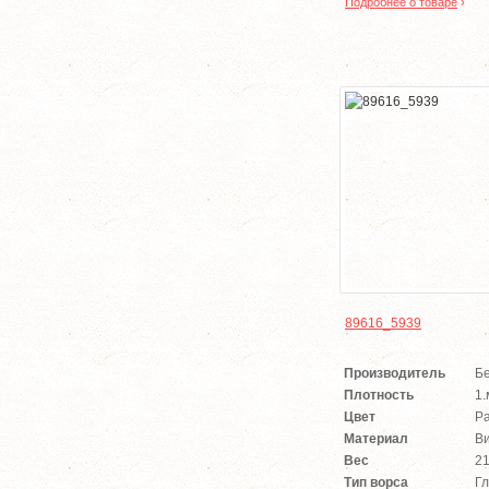
Подробнее о товаре
›
89616_5939
Производитель
Б
Плотность
1.
Цвет
Р
Материал
В
Вес
21
Тип ворса
Гл