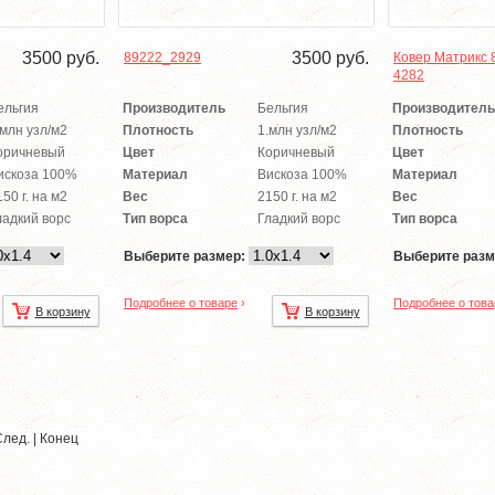
3500
руб.
3500
руб.
89222_2929
Ковер Матрикс 
4282
ельгия
Производитель
Бельгия
Производитель
.млн узл/м2
Плотность
1.млн узл/м2
Плотность
оричневый
Цвет
Коричневый
Цвет
искоза 100%
Материал
Вискоза 100%
Материал
150 г. на м2
Вес
2150 г. на м2
Вес
ладкий ворс
Тип ворса
Гладкий ворс
Тип ворса
Выберите размер:
Выберите разм
Подробнее о товаре
›
Подробнее о това
В корзину
В корзину
След.
|
Конец