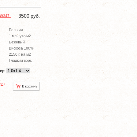
3500
руб.
89347-
Бельгия
1.млн узл/м2
Бежевый
Вискоза 100%
2150 г. на м2
Гладкий ворс
ер:
ре
›
В корзину