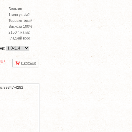
Бельгия
1.млн узл/м2
Терракотовый
Вискоза 100%
2150 г. на м2
Гладкий ворс
ер:
ре
›
В корзину