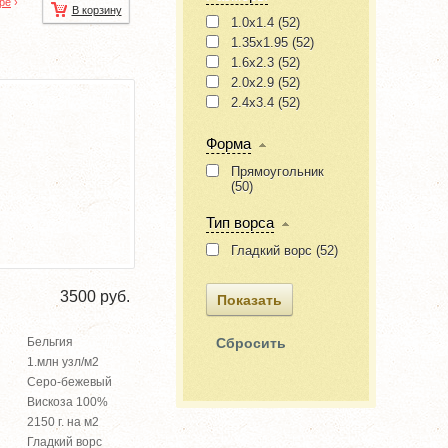
ре
›
В корзину
1.0x1.4 (
52
)
1.35x1.95 (
52
)
1.6x2.3 (
52
)
2.0x2.9 (
52
)
2.4x3.4 (
52
)
Форма
Прямоугольник
(
50
)
Тип ворса
Гладкий ворс (
52
)
3500
руб.
Бельгия
1.млн узл/м2
Серо-бежевый
Вискоза 100%
2150 г. на м2
Гладкий ворс