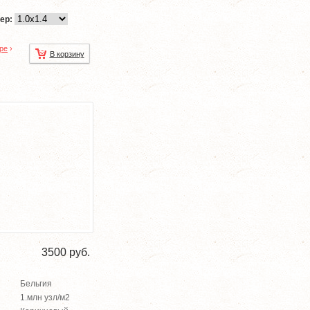
ер:
ре
›
В корзину
3500
руб.
Бельгия
1.млн узл/м2