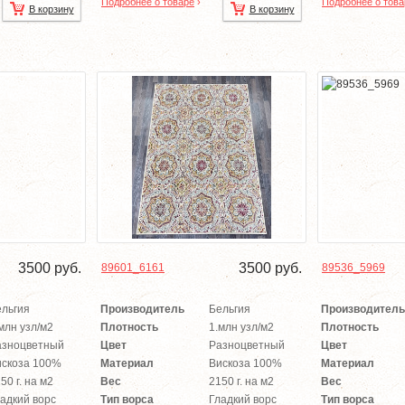
Подробнее о товаре
›
Подробнее о това
В корзину
В корзину
3500
руб.
3500
руб.
89601_6161
89536_5969
ельгия
Производитель
Бельгия
Производитель
млн узл/м2
Плотность
1.млн узл/м2
Плотность
азноцветный
Цвет
Разноцветный
Цвет
искоза 100%
Материал
Вискоза 100%
Материал
50 г. на м2
Вес
2150 г. на м2
Вес
адкий ворс
Тип ворса
Гладкий ворс
Тип ворса