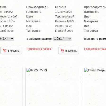
льгия
Производитель
Бельгия
Производитель
лн узл/м2
Плотность
1.млн узл/м2
Плотность
жево-голубой
Цвет
Терракотовый
Цвет
скоза 100%
Материал
Вискоза 100%
Материал
0 г. на м2
Вес
2150 г. на м2
Вес
адкий ворс
Тип ворса
Гладкий ворс
Тип ворса
Выберите размер:
Выберите разм
Подробнее о товаре
›
Подробнее о това
В корзину
В корзину