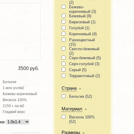
(
2
)
Бежево-
коричневый (
3
)
Бежевый (
9
)
Бирюзовый (
1
)
Голубой (
1
)
Коричневый (
4
)
Разноцветный
(
15
)
Светло-бежевый
(
2
)
Серо-бежевый (
5
)
Серо-голубой (
3
)
3500
руб.
Серый (
5
)
Терракотовый (
2
)
Бельгия
Страна
1.млн узл/м2
Бежево-коричневый
Бельгия (
52
)
Вискоза 100%
2150 г. на м2
Материал
Гладкий ворс
Вискоза 100%
(
52
)
ер:
Размеры