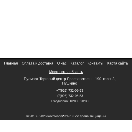
Главная
Оплата и доставка
О нас
Каталог
Контакты
Карта сайта
Московская область
Пулмарт Торговый центр Ярославское ш., 190, корп. 3,
Пушкино
+7(926) 732-08-53
+7(926) 732-08-53
Ежедневно: 10:00 - 20:00
© 2013 - 2026 kovrolinbпїЅza.ru Все права защищены