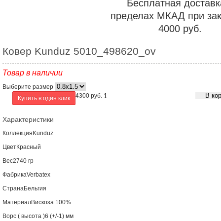
Бесплатная доставк
пределах МКАД при зак
4000 руб.
Ковер Kunduz 5010_498620_ov
Товар в наличии
Выберите размер
В ко
4300
руб.
Купить в один клик
Характеристики
Коллекция
Kunduz
Цвет
Красный
Вес
2740 гр
Фабрика
Verbatex
Страна
Бельгия
Материал
Вискоза 100%
Ворс ( высота )
6 (+/-1) мм