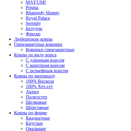
MAYUMI
Prisma
Rhapsody Shaggy
Royal Palace
Serenity
Белуччи
Фреско
Люберецкие ковры
Грязезащитные коврики
Коврики грязезащитные
Ковры по виду ворса
С длинным ворсом
С коротким ворсом
С рельефным ворсом
Ковры по материалу
100% Вискоза
100% Хет-сет
Акрил
Полиэстер
Шелковые
Шерстяные
Ковры по форме
Квадратные
Круглые
Овальные