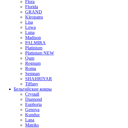
Flora
Florida
GRAND
Kleopatra
Lisa
Lowa
Luna
Madison
PALMIRA
Platinium
Platinium NEW
Qum
Regnum
Roma
Semnan
SHAHRIYAR
Tiffany
Бельгийские ковры
Crystall
Diamond
Euphoria
Genova
Kunduz
Lana
Matriks