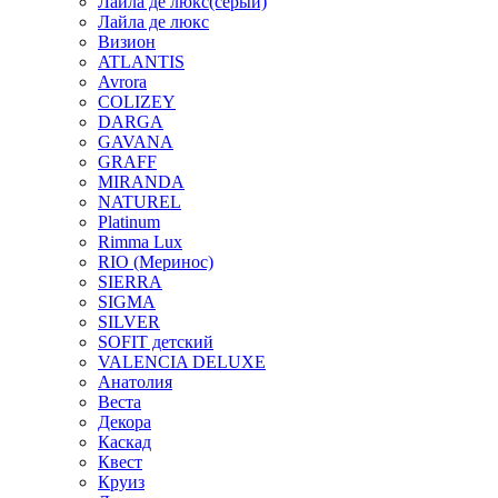
Лайла де люкс(серый)
Лайла де люкс
Визион
ATLANTIS
Avrora
COLIZEY
DARGA
GAVANA
GRAFF
MIRANDA
NATUREL
Platinum
Rimma Lux
RIO (Меринос)
SIERRA
SIGMA
SILVER
SOFIT детский
VALENCIA DELUXE
Анатолия
Веста
Декора
Каскад
Квест
Круиз