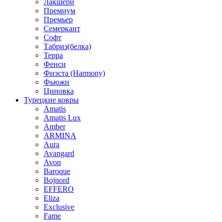
Лакшери
Премиум
Премьер
Семеркант
Софт
Табриз(белка)
Терра
Фенси
Фиэста (Harmony)
Фьюжн
Циновка
Турецкие ковры
Amatis
Amatis Lux
Amber
ARMINA
Aura
Avangard
Avon
Baroque
Bojnord
EFFERO
Eliza
Exclusive
Fame