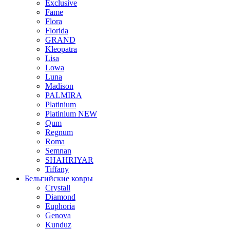
Exclusive
Fame
Flora
Florida
GRAND
Kleopatra
Lisa
Lowa
Luna
Madison
PALMIRA
Platinium
Platinium NEW
Qum
Regnum
Roma
Semnan
SHAHRIYAR
Tiffany
Бельгийские ковры
Crystall
Diamond
Euphoria
Genova
Kunduz