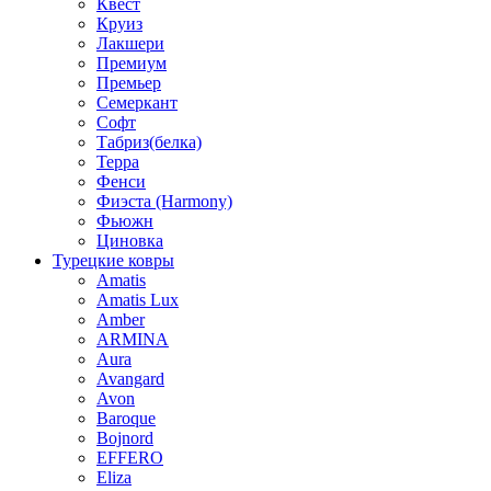
Квест
Круиз
Лакшери
Премиум
Премьер
Семеркант
Софт
Табриз(белка)
Терра
Фенси
Фиэста (Harmony)
Фьюжн
Циновка
Турецкие ковры
Amatis
Amatis Lux
Amber
ARMINA
Aura
Avangard
Avon
Baroque
Bojnord
EFFERO
Eliza