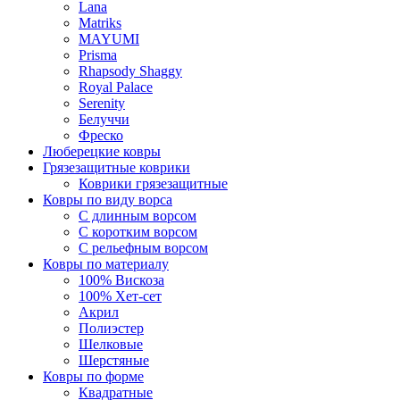
Lana
Matriks
MAYUMI
Prisma
Rhapsody Shaggy
Royal Palace
Serenity
Белуччи
Фреско
Люберецкие ковры
Грязезащитные коврики
Коврики грязезащитные
Ковры по виду ворса
С длинным ворсом
С коротким ворсом
С рельефным ворсом
Ковры по материалу
100% Вискоза
100% Хет-сет
Акрил
Полиэстер
Шелковые
Шерстяные
Ковры по форме
Квадратные