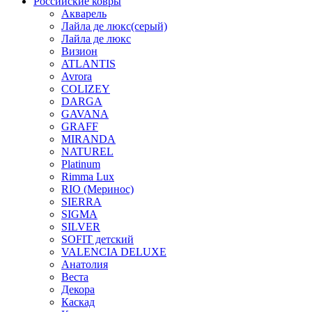
Российские ковры
Акварель
Лайла де люкс(серый)
Лайла де люкс
Визион
ATLANTIS
Avrora
COLIZEY
DARGA
GAVANA
GRAFF
MIRANDA
NATUREL
Platinum
Rimma Lux
RIO (Меринос)
SIERRA
SIGMA
SILVER
SOFIT детский
VALENCIA DELUXE
Анатолия
Веста
Декора
Каскад