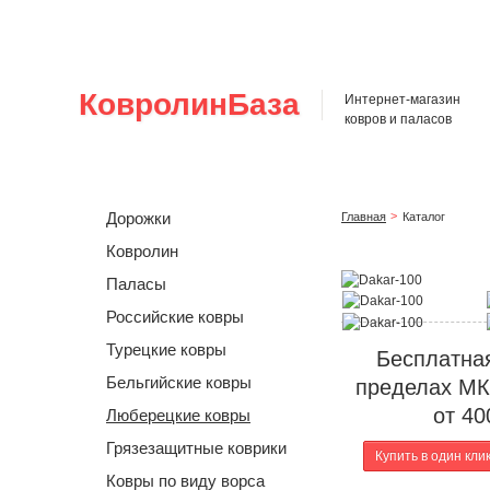
Главная
О нас
Каталог
Оплата и доставка
О
КовролинБаза
Интернет-магазин
ковров и паласов
Дорожки
Главная
Каталог
Ковролин
Паласы
Российские ковры
Турецкие ковры
Бесплатная
Бельгийские ковры
пределах МК
от 40
Люберецкие ковры
Грязезащитные коврики
Купить в один кли
Ковры по виду ворса