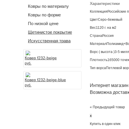
Характеристики
Ковры по материалу
Коллекция
Российские 
Ковры по форме
Цвет
Серо-бежевый
По низкой цене
Вес
1120 г. на м2
Щетинистое покрытие
Страна
Россия
Искусственная трава
Материал
Полиамид+В
Ворс ( высота )
3-5 мил
Ковер f232-beige
Плотность
165000 точе
руб.
Тип ворса
Петлевой вор
Ковер f232-beige-blue
Интернет магазин
руб.
Возможна доставк
« Предыдущий товар
x
Купить в один клик