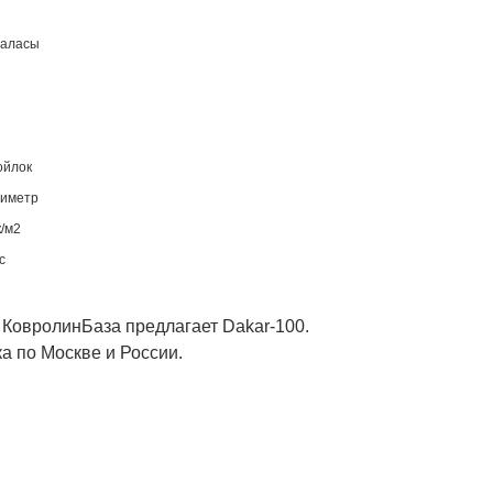
паласы
ойлок
лиметр
к/м2
с
 КовролинБаза предлагает Dakar-100.
а по Москве и России.