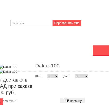
тзывы
Контакты
О коврах
Dakar-100
Шир.
Дли.
 доставка в
АД при заказе
00 руб.
В корзину
550
руб.
к