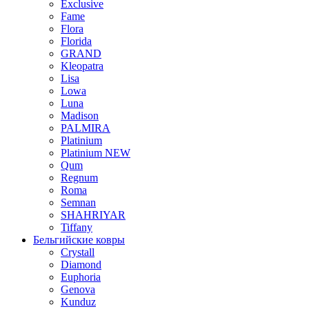
Exclusive
Fame
Flora
Florida
GRAND
Kleopatra
Lisa
Lowa
Luna
Madison
PALMIRA
Platinium
Platinium NEW
Qum
Regnum
Roma
Semnan
SHAHRIYAR
Tiffany
Бельгийские ковры
Crystall
Diamond
Euphoria
Genova
Kunduz