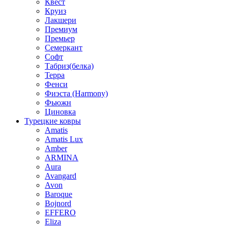
Квест
Круиз
Лакшери
Премиум
Премьер
Семеркант
Софт
Табриз(белка)
Терра
Фенси
Фиэста (Harmony)
Фьюжн
Циновка
Турецкие ковры
Amatis
Amatis Lux
Amber
ARMINA
Aura
Avangard
Avon
Baroque
Bojnord
EFFERO
Eliza