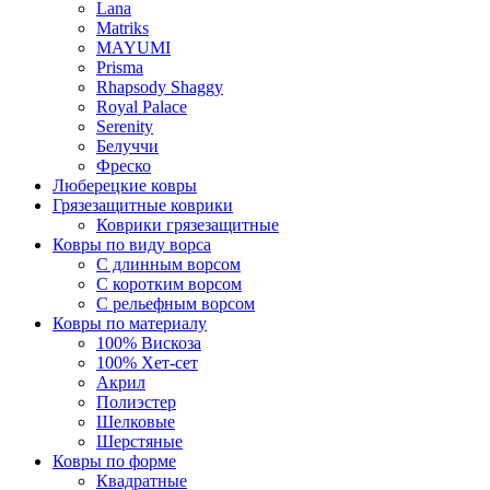
Lana
Matriks
MAYUMI
Prisma
Rhapsody Shaggy
Royal Palace
Serenity
Белуччи
Фреско
Люберецкие ковры
Грязезащитные коврики
Коврики грязезащитные
Ковры по виду ворса
С длинным ворсом
С коротким ворсом
С рельефным ворсом
Ковры по материалу
100% Вискоза
100% Хет-сет
Акрил
Полиэстер
Шелковые
Шерстяные
Ковры по форме
Квадратные