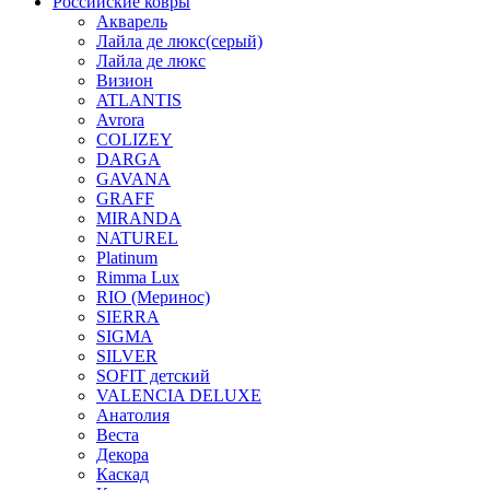
Российские ковры
Акварель
Лайла де люкс(серый)
Лайла де люкс
Визион
ATLANTIS
Avrora
COLIZEY
DARGA
GAVANA
GRAFF
MIRANDA
NATUREL
Platinum
Rimma Lux
RIO (Меринос)
SIERRA
SIGMA
SILVER
SOFIT детский
VALENCIA DELUXE
Анатолия
Веста
Декора
Каскад