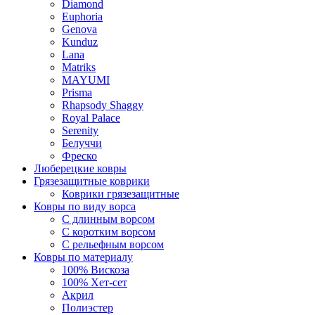
Diamond
Euphoria
Genova
Kunduz
Lana
Matriks
MAYUMI
Prisma
Rhapsody Shaggy
Royal Palace
Serenity
Белуччи
Фреско
Люберецкие ковры
Грязезащитные коврики
Коврики грязезащитные
Ковры по виду ворса
С длинным ворсом
С коротким ворсом
С рельефным ворсом
Ковры по материалу
100% Вискоза
100% Хет-сет
Акрил
Полиэстер