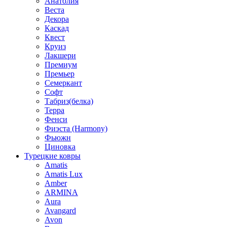
Анатолия
Веста
Декора
Каскад
Квест
Круиз
Лакшери
Премиум
Премьер
Семеркант
Софт
Табриз(белка)
Терра
Фенси
Фиэста (Harmony)
Фьюжн
Циновка
Турецкие ковры
Amatis
Amatis Lux
Amber
ARMINA
Aura
Avangard
Avon