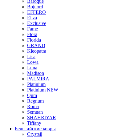
Baroque
Bojnord
EFFERO
Eliza
Exclusive
Fame
Flora
Florida
GRAND
Kleopatra
Lisa
Lowa
Luna
Madison
PALMIRA
Platinium
Platinium NEW
Qum
Regnum
Roma
Semnan
SHAHRIYAR
Tiffany
Бельгийские ковры
Crystall