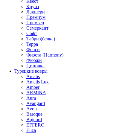
Квест
Круиз
Лакшери
Премиум
Премьер
Семеркант
Софт
Табриз(белка)
Терра
Фенси
Фиэста (Harmony)
Фьюжн
Циновка
Турецкие ковры
Amatis
Amatis Lux
Amber
ARMINA
Aura
Avangard
Avon
Baroque
Bojnord
EFFERO
Eliza