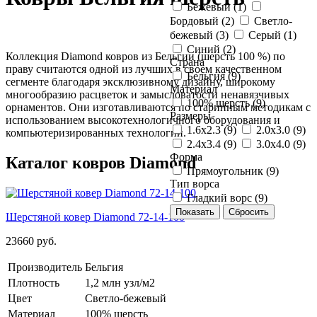
Бежевый (
1
)
Бордовый (
2
)
Светло-
бежевый (
3
)
Серый (
1
)
Синий (
2
)
Коллекция Diamond ковров из Бельгии (шерсть 100 %) по
Страна
праву считаются одной из лучших в своем качественном
Бельгия (
9
)
сегменте благодаря эксклюзивному дизайну, широкому
Материал
многообразию расцветок и замысловатости ненавязчивых
100% шерсть (
9
)
орнаментов. Они изготавливаются по старинным методикам с
Размеры
использованием высокотехнологичного оборудования и
1.6x2.3 (
9
)
2.0x3.0 (
9
)
компьютеризированных технологий.
2.4x3.4 (
9
)
3.0x4.0 (
9
)
Форма
Каталог ковров Diamond
Прямоугольник (
9
)
Тип ворса
Гладкий ворс (
9
)
Шерстяной ковер Diamond 72-14-100
23660
руб.
Производитель
Бельгия
Плотность
1,2 млн узл/м2
Цвет
Светло-бежевый
Материал
100% шерсть