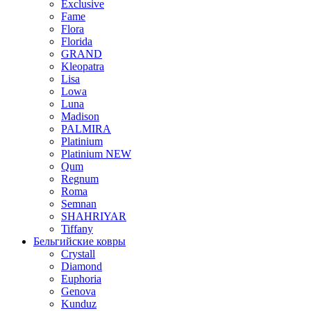
Exclusive
Fame
Flora
Florida
GRAND
Kleopatra
Lisa
Lowa
Luna
Madison
PALMIRA
Platinium
Platinium NEW
Qum
Regnum
Roma
Semnan
SHAHRIYAR
Tiffany
Бельгийские ковры
Crystall
Diamond
Euphoria
Genova
Kunduz