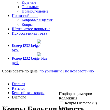
Круглые
Овальные
Прямоугольные
По низкой цене
Ковровые изделия
Ковры
Щетинистое покрытие
Искусственная трава
Ковер f232-beige
руб.
Ковер f232-beige-blue
руб.
Сортировать по цене:
по убыванию
|
по возврастанию
Главная
Каталог
Бельгийские ковры
Подбор параметров
Diamond
Коллекция
Ковры Diamond (
9
)
Ковры Бельгия шерсть
Цвет