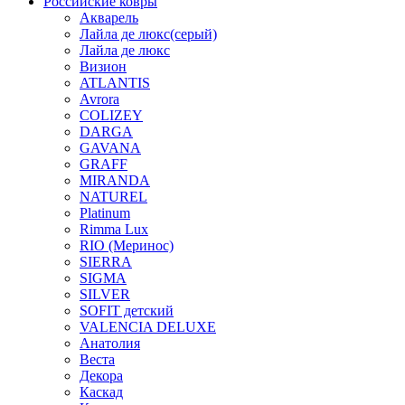
Российские ковры
Акварель
Лайла де люкс(серый)
Лайла де люкс
Визион
ATLANTIS
Avrora
COLIZEY
DARGA
GAVANA
GRAFF
MIRANDA
NATUREL
Platinum
Rimma Lux
RIO (Меринос)
SIERRA
SIGMA
SILVER
SOFIT детский
VALENCIA DELUXE
Анатолия
Веста
Декора
Каскад