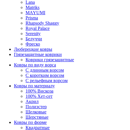
Lana
Matriks
MAYUMI
Prisma
Rhapsody Shaggy
Royal Palace
Serenity
Белуччи
Фреско
Люберецкие ковры
Грязезащитные коврики
Коврики грязезащитные
Ковры по виду ворса
С длинным ворсом
С коротким ворсом
С рельефным ворсом
Ковры по материалу
100% Вискоза
100% Хет-сет
Акрил
Полиэстер
Шелковые
Шерстяные
Ковры по форме
Квадратные